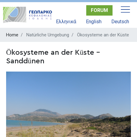
Skip
FORUM
to
main
Ελληνικά
English
Deutsch
content
Home
Natürliche Umgebung
Ökosysteme an der Küste
Ökosysteme an der Küste –
Sanddünen