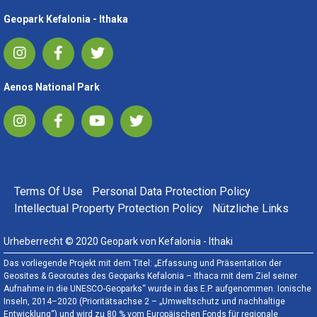
Geopark Kefalonia - Ithaka
Aenos National Park
FOOTER MENU
Terms Of Use
Personal Data Protection Policy
Intellectual Property Protection Policy
Nützliche Links
Urheberrecht © 2020 Geopark von Kefalonia - Ithaki
Das vorliegende Projekt mit dem Titel: „Erfassung und Präsentation der
Geosites & Georoutes des Geoparks Kefalonia – Ithaca mit dem Ziel seiner
Aufnahme in die UNESCO-Geoparks“ wurde in das E.P. aufgenommen. Ionische
Inseln, 2014–2020 (Prioritätsachse 2 – „Umweltschutz und nachhaltige
Entwicklung“) und wird zu 80 % vom Europäischen Fonds für regionale