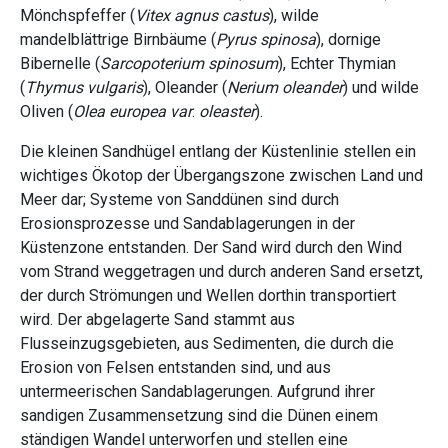
Mönchspfeffer (
Vitex
agnus
castus
), wilde
mandelblättrige Birnbäume (
Pyrus
spinosa
), dornige
Bibernelle (
Sarcopoterium
spinosum
), Echter Thymian
(
Thymus
vulgaris
), Oleander (
Nerium
oleander
) und wilde
Oliven (
Olea
europea
var
.
οleaster
).
Die kleinen Sandhügel entlang der Küstenlinie stellen ein
wichtiges Ökotop der Übergangszone zwischen Land und
Meer dar; Systeme von Sanddünen sind durch
Erosionsprozesse und Sandablagerungen in der
Küstenzone entstanden. Der Sand wird durch den Wind
vom Strand weggetragen und durch anderen Sand ersetzt,
der durch Strömungen und Wellen dorthin transportiert
wird. Der abgelagerte Sand stammt aus
Flusseinzugsgebieten, aus Sedimenten, die durch die
Erosion von Felsen entstanden sind, und aus
untermeerischen Sandablagerungen. Aufgrund ihrer
sandigen Zusammensetzung sind die Dünen einem
ständigen Wandel unterworfen und stellen eine