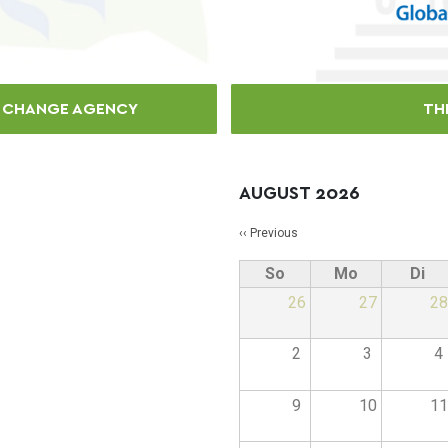
E CHANGE AGENCY
TH
AUGUST 2026
Pagination
‹‹
Previous
So
Mo
Di
26
27
28
2
3
4
9
10
11