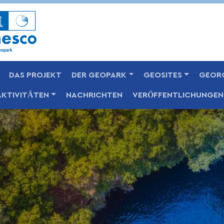
Skip
to
main
content
DAS PROJEKT
DER GEOPARK
GEOSITES
GEOR
AKTIVITÄTEN
NACHRICHTEN
VERÖFFENTLICHUNGEN