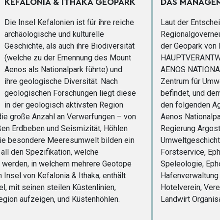
KEFALONIA & ITHAKA GEOPARK
DAS MANAGEM
Die Insel Kefalonien ist für ihre reiche
Laut der Entsche
archäologische und kulturelle
Regionalgoverne
Geschichte, als auch ihre Biodiversität
der Geopark von K
(welche zu der Ernennung des Mount
HAUPTVERANTW
Aenos als Nationalpark führte) und
AENOS NATIONAL
ihre geologische Diversität. Nach
Zentrum für Umwe
geologischen Forschungen liegt diese
befindet, und de
in der geologisch aktivsten Region
den folgenden A
die große Anzahl an Verwerfungen – von
Aenos Nationalpar
oßen Erdbeben und Seismizität, Höhlen
Regierung Argosto
die besondere Meeresumwelt bilden ein
Umweltgeschichte
all den Spezifikation, welche
Forstservice, Ep
 werden, in welchem mehrere Geotope
Speleologie, Epho
Insel von Kefalonia & Ithaka, enthält
Hafenverwaltung v
l, mit seinen steilen Küstenlinien,
Hotelverein, Ver
Region aufzeigen, und Küstenhöhlen.
Landwirt Organisa