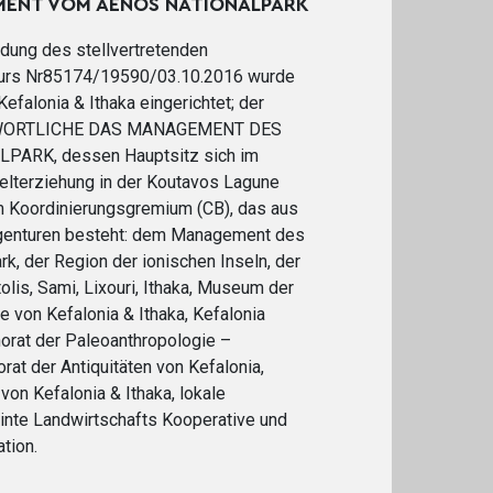
ENT VOM AENOS NATIONALPARK
idung des stellvertretenden
urs Nr85174/19590/03.10.2016 wurde
efalonia & Ithaka eingerichtet; der
ORTLICHE DAS MANAGEMENT DES
PARK, dessen Hauptsitz sich im
lterziehung in der Koutavos Lagune
m Koordinierungsgremium (CB), das aus
genturen besteht: dem Management des
k, der Region der ionischen Inseln, der
lis, Sami, Lixouri, Ithaka, Museum der
 von Kefalonia & Ithaka, Kefalonia
horat der Paleoanthropologie –
rat der Antiquitäten von Kefalonia,
on Kefalonia & Ithaka, lokale
einte Landwirtschafts Kooperative und
tion.