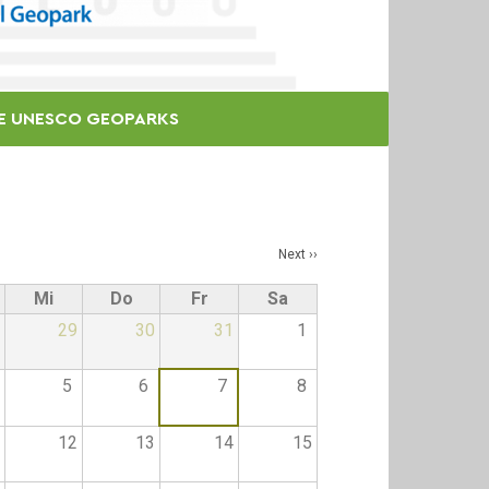
E UNESCO GEOPARKS
Next
››
Mi
Do
Fr
Sa
29
30
31
1
5
6
7
8
12
13
14
15