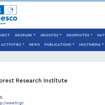
Skip
to
main
content
OJECT
GEOPARK
GEOSITES
GEOROUTES
NAT
ACTIVITIES
NEWS
PUBLICATIONS
MULTIMEDIA
orest Research Institute
RL
tp://www.fri.gr/