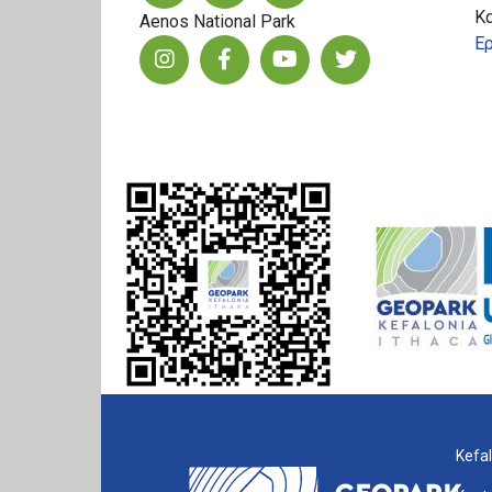
Κ
Aenos National Park
Ερ
Kefal