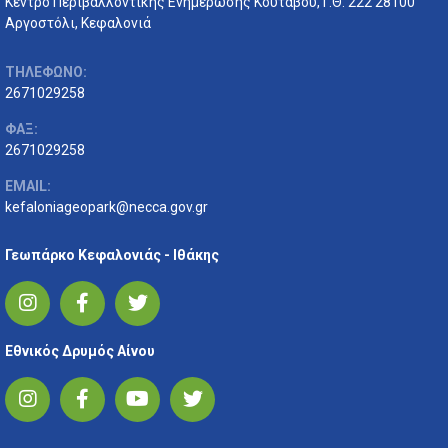
Κέντρο Περιβαλλοντικής Ενημέρωσης Κουτάβου,Τ.Θ. 222 28100
Αργοστόλι, Κεφαλονιά
ΤΗΛΕΦΩΝΟ:
2671029258
ΦΑΞ:
2671029258
EMAIL:
kefaloniageopark@necca.gov.gr
Γεωπάρκο Κεφαλονιάς - Ιθάκης
Εθνικός Δρυμός Αίνου