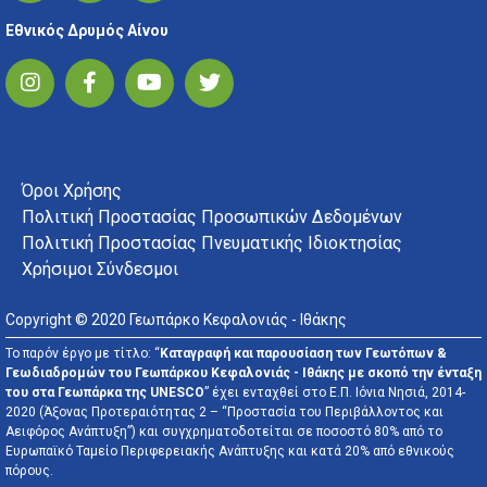
Εθνικός Δρυμός Αίνου
FOOTER MENU
Όροι Χρήσης
Πολιτική Προστασίας Προσωπικών Δεδομένων
Πολιτική Προστασίας Πνευματικής Ιδιοκτησίας
Χρήσιμοι Σύνδεσμοι
Copyright © 2020 Γεωπάρκο Κεφαλονιάς - Ιθάκης
Το παρόν έργο με τίτλο: “
Καταγραφή και παρουσίαση των Γεωτόπων &
Γεωδιαδρομών του Γεωπάρκου Κεφαλονιάς - Ιθάκης με σκοπό την ένταξη
του στα Γεωπάρκα της UNESCO
” έχει ενταχθεί στο Ε.Π. Ιόνια Νησιά, 2014-
2020 (Άξονας Προτεραιότητας 2 – “Προστασία του Περιβάλλοντος και
Αειφόρος Ανάπτυξη”) και συγχρηματοδοτείται σε ποσοστό 80% από το
Ευρωπαϊκό Ταμείο Περιφερειακής Ανάπτυξης και κατά 20% από εθνικούς
πόρους.