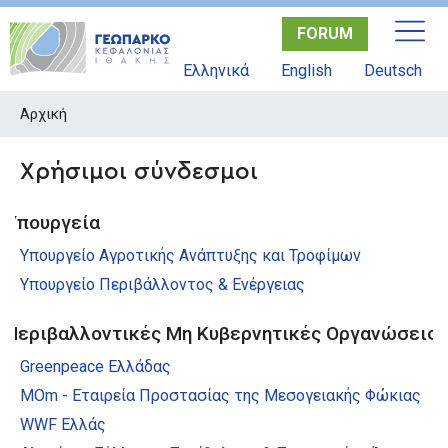
Παράκαμψη
FORUM
προς
το
Ελληνικά
English
Deutsch
κυρίως
περιεχόμενο
Αρχική
Χρήσιμοι σύνδεσμοι
Υπουργεία
Υπουργείο Αγροτικής Ανάπτυξης και Τροφίμων
Υπουργείο Περιβάλλοντος & Ενέργειας
Περιβαλλοντικές Μη Κυβερνητικές Οργανώσεις
Greenpeace Ελλάδας
MOm - Εταιρεία Προστασίας της Μεσογειακής Φώκιας
WWF Ελλάς