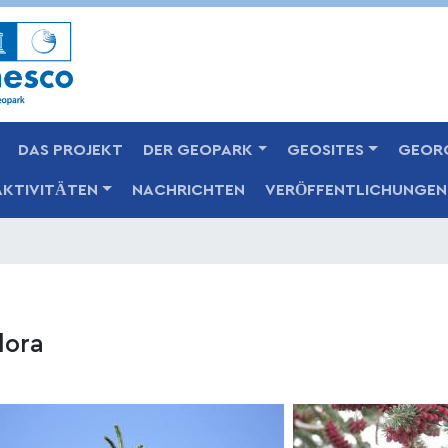
Skip
to
main
content
DAS PROJEKT
DER GEOPARK
GEOSITES
GEOR
AKTIVITÄTEN
NACHRICHTEN
VERÖFFENTLICHUNGEN
lora