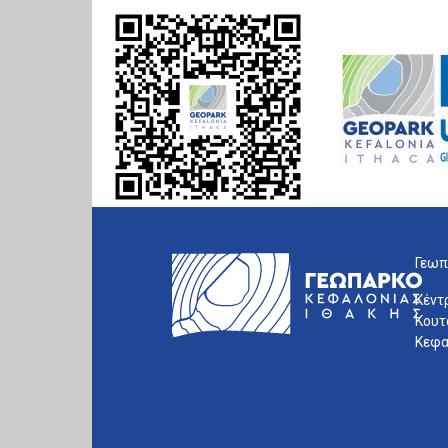
Γεωπ
Κέντ
Κουτ
Κεφα