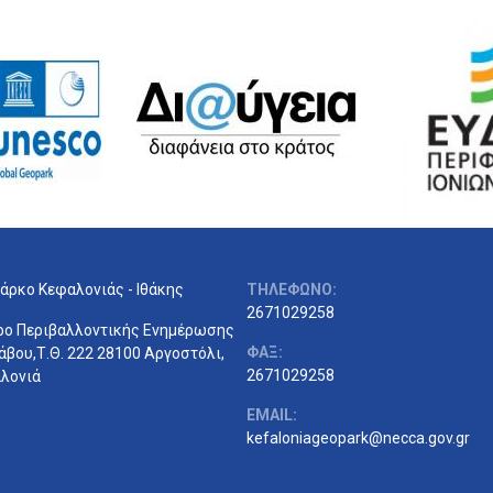
άρκο Κεφαλονιάς - Ιθάκης
ΤΗΛΕΦΩΝΟ:
2671029258
ρο Περιβαλλοντικής Ενημέρωσης
ΦΑΞ:
άβου,Τ.Θ. 222 28100 Αργοστόλι,
2671029258
λονιά
EMAIL:
kefaloniageopark@necca.gov.gr