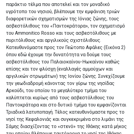
παράκτιο τέλμα που αποτελεί και τον μοναδικό
υγρότοπο του νησιού, βλέπουμε την εμφάνιση τριών
διαφορετικών σχηματισμών της Ιόνιας ζώνης, τους
ασβεστόλιθους του «Παντοκράτορα», τον σχηματισμό
του Ammonitico Rosso και τους ασβεστόλιθους με
πυριτόλιθους και αργιλικούς σχιστόλιθους.
Κατευθυνόμαστε προς τον Γεώτοπο Αφάλες (Εικόνα 2)
όπου εδώ έχουμε την δυνατότητα να δούμε τους
ασβεστόλιθους του Παλαιοκαίνου-Ηωκαίνου καθώς
επίσης και τον φλύσχη (εναλλαγές αμμούχων και
αργιλικών στρωμάτων) της Ιονίου ζώνης. Συνεχίζουμε
την γεωδιαδρομή κάνοντας τον γύρω της νησίδας
Αρκούδι, του οποίου το μεγαλύτερο τμήμα του
καλύπτεται κυρίως από τους ασβεστόλιθους του
Παντοκράτορα και στο δυτικό τμήμα του εμφανίζονται
Τριαδικά λατυποπαγή. Τέλος κατευθυνόμαστε προς το
νησί της Κεφαλονιάς και συγκεκριμένα στο λιμάνι της
Σάμης διασχίζοντας το «στενό» της Ιθάκης κατά μήκος
του οποίου βλέπουμε ταυτόχρονα το νησί της Ιθάκης