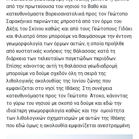
από την πρωτεύουσα του νησιού το Βαθύ και
κατευθυνόμαστε Βορειοανατολικά προς τον Γεώτοπο
Σαρακήνικο περνώντας μπροστά από τον όρμο του
Δέξα, του Σκίνου καθώς και από τους Γεώτοπους Γιδάκι
και Φιλιατρό όπου μπορούμε να θαυμάσουμε την έντονη
γεωμορφολογία των όρμων αυτών, η οποία προήλθε
από ευστατικές κινήσεις της θάλασσας κατά τη
διάρκεια των τελευταίων παγετώδων περιόδων.
Επίσης κάνοντας αυτή τη θαλάσσια γεωδιαδρομή
μπορούμε να δούμε σχεδόν όλη τη σειρά της
λιθολογικής ακολουθίας της Ιονίου ζώνης που
εμφανίζεται στο νησί της Ιθάκης. Στη συνέχεια
κατευθυνόμαστε προς τον Γεώτοπο Άτοκο, κάνοντας
το γύρω του νησιού με σκοπό να δούμε και εδώ την
ιδιαίτερη γεωμορφολογία καθώς και την ομοιότητα
των λιθολογικών σχηματισμών με αυτών της Ιθάκης
που εδώ όμως η ακολουθία εμφανίζεται ανεστραμμένη.