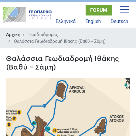
Παράκαμψη
FORUM
προς
το
Ελληνικά
English
Deutsch
κυρίως
περιεχόμενο
Αρχική
Γεωδιαδρομές
Θαλάσσια Γεωδιαδρομή Ιθάκης (Βαθύ - Σάμη)
Θαλάσσια Γεωδιαδρομή Ιθάκης
(Βαθύ - Σάμη)