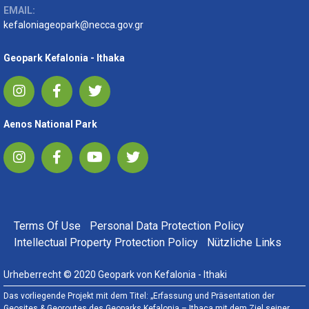
EMAIL:
kefaloniageopark@necca.gov.gr
Geopark Kefalonia - Ithaka
Aenos National Park
FOOTER MENU
Terms Of Use
Personal Data Protection Policy
Intellectual Property Protection Policy
Nützliche Links
Urheberrecht © 2020 Geopark von Kefalonia - Ithaki
Das vorliegende Projekt mit dem Titel: „Erfassung und Präsentation der
Geosites & Georoutes des Geoparks Kefalonia – Ithaca mit dem Ziel seiner