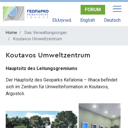
Skip
FORUM
to
main
Ελληνικά
English
Deutsch
content
Home
Das Verwaltungsorgan
Koutavos Umweltzentrum
Koutavos Umweltzentrum
Hauptsitz des Leitungsgremiums
Der Hauptsitz des Geoparks Kefalonia – Ithaca befindet
sich im Zentrum für Umweltinformation in Koutavos,
Argostoli.