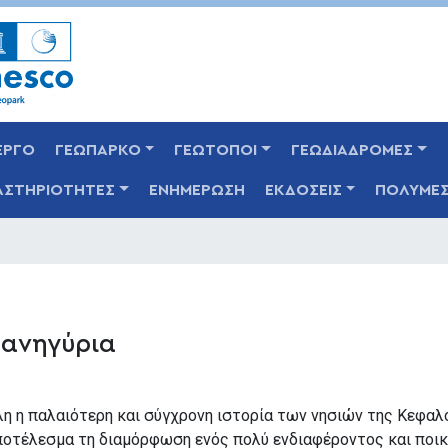
Παράκαμψη
προς
το
κυρίως
περιεχόμενο
ΕΡΓΟ
ΓΕΩΠΑΡΚΟ
ΓΕΩΤΟΠΟΙ
ΓΕΩΔΙΑΔΡΟΜΕΣ
ΑΣΤΗΡΙΟΤΗΤΕΣ
ΕΝΗΜΕΡΩΣΗ
ΕΚΔΟΣΕΙΣ
ΠΟΛΥΜΕ
ανηγύρια
η η παλαιότερη και σύγχρονη ιστορία των νησιών της Κεφαλον
ποτέλεσμα τη διαμόρφωση ενός πολύ ενδιαφέροντος και ποι