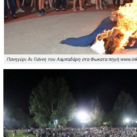
Πανηγύρι Άι Γιάννη του Λαμπαδάρη στα Φωκατα πηγή:www.inke