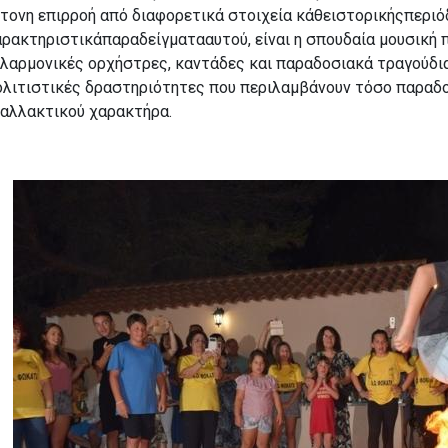
τονη επιρροή από διαφορετικά στοιχεία κάθειστορικήςπεριόδ
ρακτηριστικάπαραδείγματααυτού, είναι η σπουδαία μουσική 
λαρμονικές ορχήστρες, καντάδες και παραδοσιακά τραγούδια
ολιτιστικές δραστηριότητες που περιλαμβάνουν τόσο παραδο
ναλλακτικού χαρακτήρα.