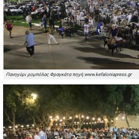
Πανηγύρι ρομπόλας Φραγκάτα πηγή:www.kefaloniapress.gr