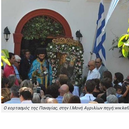
O εορτασμός της Παναγίας, στην Ι.Μονή Αγριλίων πηγή:ww.kef