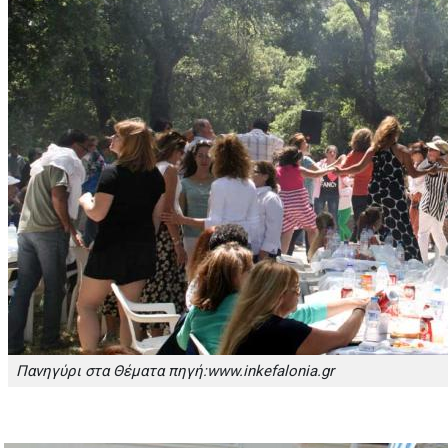
Πανηγύρι στα Θέματα πηγή:www.inkefalonia.gr