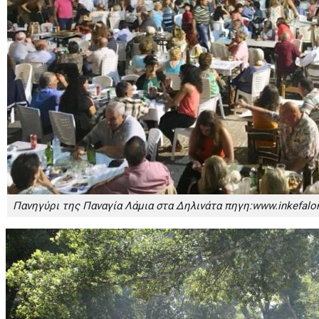
Πανηγύρι της Παναγία Λάμια στα Δηλινάτα πηγη:www.inkefalon