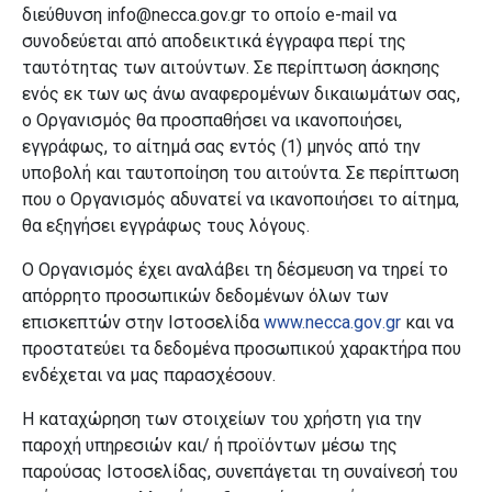
διεύθυνση
info
@
necca
.
gov
.
gr
το οποίο
e
-
mail
να
συνοδεύεται από αποδεικτικά έγγραφα περί της
ταυτότητας των αιτούντων. Σε περίπτωση άσκησης
ενός εκ των ως άνω αναφερομένων δικαιωμάτων σας,
ο Οργανισμός
θα προσπαθήσει να ικανοποιήσει,
εγγράφως, το αίτημά σας εντός (1) μηνός από την
υποβολή και ταυτοποίηση του αιτούντα. Σε περίπτωση
που ο Οργανισμός αδυνατεί να ικανοποιήσει το αίτημα,
θα εξηγήσει εγγράφως τους λόγους.
Ο Οργανισμός
έχει αναλάβει τη δέσμευση να τηρεί το
απόρρητο προσωπικών δεδομένων όλων των
επισκεπτών στην Ιστοσελίδα
www
.
necca
.
gov
.
gr
και να
προστατεύει τα δεδομένα προσωπικού χαρακτήρα που
ενδέχεται να μας παρασχέσουν
.
Η καταχώρηση των στοιχείων του χρήστη για την
παροχή υπηρεσιών και/ ή προϊόντων μέσω της
παρούσας
I
στοσελίδας, συνεπάγεται τη συναίνεσή του