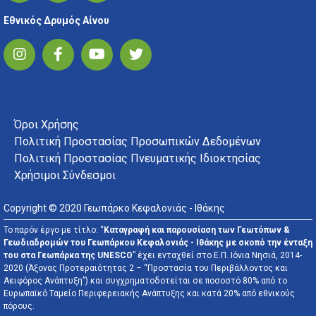
Εθνικός Δρυμός Αίνου
FOOTER MENU
Όροι Χρήσης
Πολιτική Προστασίας Προσωπικών Δεδομένων
Πολιτική Προστασίας Πνευματικής Ιδιοκτησίας
Χρήσιμοι Σύνδεσμοι
Copyright © 2020 Γεωπάρκο Κεφαλονιάς - Ιθάκης
Το παρόν έργο με τίτλο: “
Καταγραφή και παρουσίαση των Γεωτόπων &
Γεωδιαδρομών του Γεωπάρκου Κεφαλονιάς - Ιθάκης με σκοπό την ένταξη
του στα Γεωπάρκα της UNESCO
” έχει ενταχθεί στο Ε.Π. Ιόνια Νησιά, 2014-
2020 (Άξονας Προτεραιότητας 2 – “Προστασία του Περιβάλλοντος και
Αειφόρος Ανάπτυξη”) και συγχρηματοδοτείται σε ποσοστό 80% από το
Ευρωπαϊκό Ταμείο Περιφερειακής Ανάπτυξης και κατά 20% από εθνικούς
πόρους.