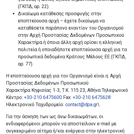
(ΓΚΠΔ, αρ. 22).
Δικαίωμα κατάθεσης προσφυγής στην
εποπτεύουσα αρχή – έχετε δικαίωμα να
καταθέσετε παράπονο εναντίον του Οργανισμού
στην Αρχή Προστασίας Δεδομένων Προσωπικού
Χαρακτήρα ή όποια άλλη αρχή ορίσει η ελληνική
πολιτεία ή οποιαδήποτε εποπτεύουσα αρχή για τα
προσωπικά δεδομένα Κράτους Μέλους ΕΕ (ΓΚΠΔ,
αρ. 77).
Η εποπτεύουσα αρχή για τον Οργανισμό είναι η: Αρχή
Προστασίας Δεδομένων Προσωπικού
Χαρακτήρα
Κηφισίας 1-3, Τ.Κ. 115 23, Αθήνα Τηλεφωνικό
Κέντρο:
+30-210 6475600
Fax
:
+30-210 6475628
Ηλεκτρονικό Ταχυδρομείο:
contact
@
dpa
.
gr
\
Για την άσκηση των ως άνω δικαιωμάτων, οι
ενδιαφερόμενοι μπορούν να αποστείλουν
e
-
mail
με
συγκεκριμένο αίτημα ή/και ενέργεια στην ηλεκτρονική