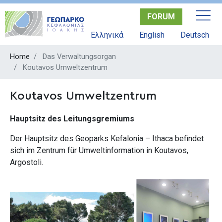
Skip
FORUM
to
main
Ελληνικά
English
Deutsch
content
Home
Das Verwaltungsorgan
Koutavos Umweltzentrum
Koutavos Umweltzentrum
Hauptsitz des Leitungsgremiums
Der Hauptsitz des Geoparks Kefalonia – Ithaca befindet
sich im Zentrum für Umweltinformation in Koutavos,
Argostoli.