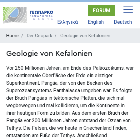
Skip
FORUM
to
main
Ελληνικά
English
Deutsch
content
Home
Der Geopark
Geologie von Kefalonien
Geologie von Kefalonien
Vor 250 Millionen Jahren, am Ende des Paläozoikums, war
die kontinentale Oberfläche der Erde ein einziger
Superkontinent, Pangäa, der von den Becken des
Superozeansystems Panthalassa umgeben war. Es folgte
der Bruch Pangäas in tektonische Platten, die sich mal
wegbewegen und mal kollidieren, um die Kontinente in
ihrer heutigen Form zu bilden. Aus dem ersten Bruch der
Pangäa vor 200 Millionen Jahren entstand der Ozean von
Tethys.
Die Felsen, die wir heute in Griechenland finden,
entstanden am Fuße der Tethys. Anschließend