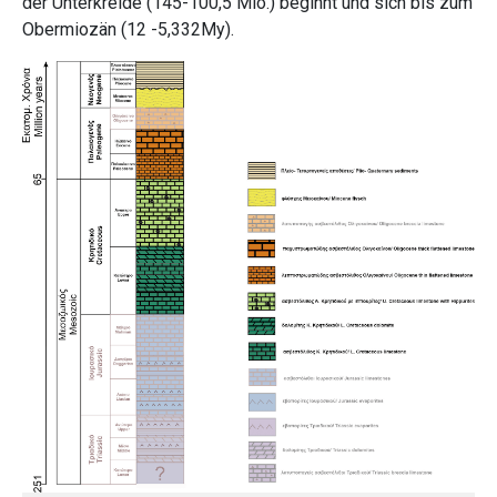
der Unterkreide (145-100,5 Mio.) beginnt und sich bis zum
Obermiozän (12 -5,332My).