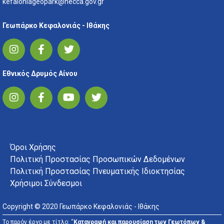
kefaloniageopark@necca.gov.gr
Γεωπάρκο Κεφαλονιάς - Ιθάκης
Εθνικός Δρυμός Αίνου
FOOTER MENU
Όροι Χρήσης
Πολιτική Προστασίας Προσωπικών Δεδομένων
Πολιτική Προστασίας Πνευματικής Ιδιοκτησίας
Χρήσιμοι Σύνδεσμοι
Copyright © 2020 Γεωπάρκο Κεφαλονιάς - Ιθάκης
Το παρόν έργο με τίτλο: “
Καταγραφή και παρουσίαση των Γεωτόπων &