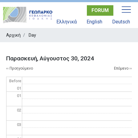
Παράκαμψη
FORUM
προς
το
Ελληνικά
English
Deutsch
κυρίως
περιεχόμενο
Αρχική
Day
Παρασκευή, Αύγουστος 30, 2024
Σελιδοποίηση
‹‹
Προηγούμενο
Επόμενο
››
Before
01
01
02
03