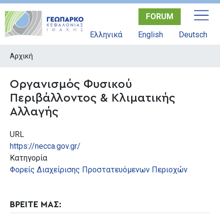
Παράκαμψη
FORUM
προς
το
Ελληνικά
English
Deutsch
κυρίως
περιεχόμενο
Αρχική
Οργανισμός Φυσικού
Περιβάλλοντος & Κλιματικής
Αλλαγής
URL
https://necca.gov.gr/
Κατηγορία
Φορείς Διαχείρισης Προστατευόμενων Περιοχών
ΒΡΕΙΤΕ ΜΑΣ: