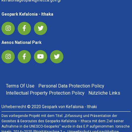
Geopark Kefalonia - Ithaka
Aenos National Park
FOOTER MENU
Terms Of Use
Personal Data Protection Policy
Intellectual Property Protection Policy
Nützliche Links
Urheberrecht © 2020 Geopark von Kefalonia - Ithaki
Das vorliegende Projekt mit dem Titel: „Erfassung und Präsentation der
Geosites & Georoutes des Geoparks Kefalonia – Ithaca mit dem Ziel seiner
Aufnahme in die UNESCO-Geoparks“ wurde in das E.P. aufgenommen. Ionische
Inseln, 2014–2020 (Prioritätsachse 2 – „Umweltschutz und nachhaltige