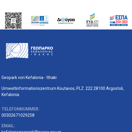
Geopark von Kefalonia - Ithaki
Umweltinformationszentrum Koutavos, PLZ. 222 28100 Argostoli,
Kefalonia
TELEFONNUMMER:
00302671029258
EMAIL:
kefaloniageopark@necca.gov.gr