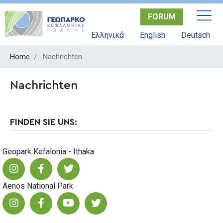
Skip
FORUM
to
main
Ελληνικά
English
Deutsch
content
Home
Nachrichten
Nachrichten
FINDEN SIE UNS:
Geopark Kefalonia - Ithaka
Aenos National Park