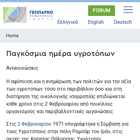
Skip
FORUM
to
main
Ελληνικά
English
Deutsch
content
Home
Παγκόσμια ημέρα υγροτόπων
Ανακοινώσεις
Η αφύπνιση και η ενημέρωση των πολιτών για την αξία
των υγροτόπων τόσο στο περιβάλλον όσο και στη
διατήρηση της οικολογικής ισορροπίας επιδιώκεται
κάθε χρόνο στις 2 Φεβρουαρίου από ποικίλους
οργανισμούς και περιβαλλοντικές οργανώσεις.
Στις
2 Φεβρουαρίου
1971 υπογράφτηκε η Σύμβαση για
τους Υγροτόπους στην πόλη Ραμσάρ του Ιράν, στις
ακτές της Κασπίας Θάλασσας. Υγρότοποι