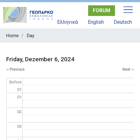
Skip
FORUM
to
main
Ελληνικά
English
Deutsch
content
Home
Day
Friday, Dezember 6, 2024
Pagination
‹‹
Previous
Next
››
Before
01
01
02
03