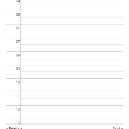
04
05
06
07
08
09
10
11
12
13
Pagination
‹‹
Previous
Next
››