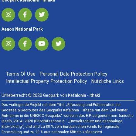
Geopark Kefalonia - Ithaka
Aenos National Park
FOOTER MENU
Terms Of Use
Personal Data Protection Policy
Intellectual Property Protection Policy
Nützliche Links
Urheberrecht © 2020 Geopark von Kefalonia - Ithaki
Das vorliegende Projekt mit dem Titel: „Erfassung und Präsentation der
Geosites & Georoutes des Geoparks Kefalonia – Ithaca mit dem Ziel seiner
Aufnahme in die UNESCO-Geoparks“ wurde in das E.P. aufgenommen. Ionische
Inseln, 2014–2020 (Prioritätsachse 2 – „Umweltschutz und nachhaltige
Entwicklung“) und wird zu 80 % vom Europäischen Fonds für regionale
Entwicklung und zu 20 % aus nationalen Mitteln kofinanziert.