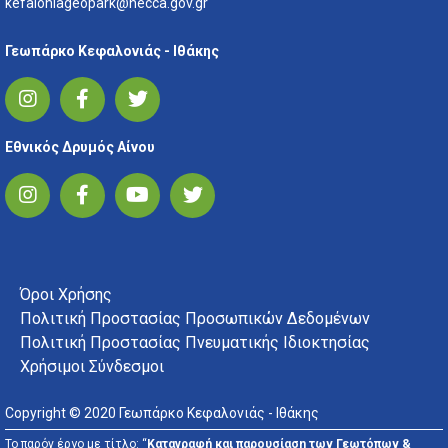
kefaloniageopark@necca.gov.gr
Γεωπάρκο Κεφαλονιάς - Ιθάκης
Εθνικός Δρυμός Αίνου
FOOTER MENU
Όροι Χρήσης
Πολιτική Προστασίας Προσωπικών Δεδομένων
Πολιτική Προστασίας Πνευματικής Ιδιοκτησίας
Χρήσιμοι Σύνδεσμοι
Copyright © 2020 Γεωπάρκο Κεφαλονιάς - Ιθάκης
Το παρόν έργο με τίτλο: “
Καταγραφή και παρουσίαση των Γεωτόπων &