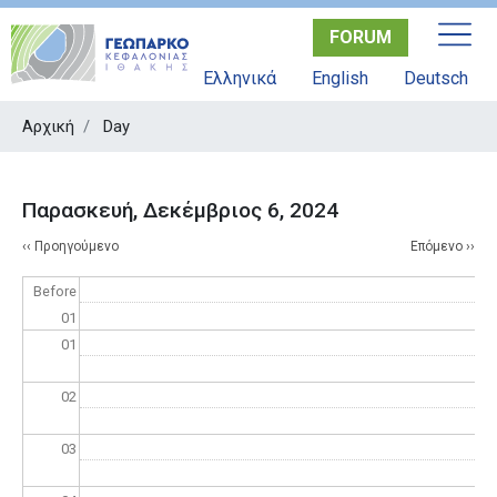
Παράκαμψη
FORUM
προς
το
Ελληνικά
English
Deutsch
κυρίως
περιεχόμενο
Αρχική
Day
Παρασκευή, Δεκέμβριος 6, 2024
Σελιδοποίηση
‹‹
Προηγούμενο
Επόμενο
››
Before
01
01
02
03