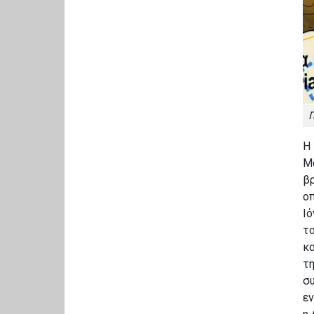
Γ
Η 
Μά
βρ
ο
Ι
το
κα
τ
συ
εν