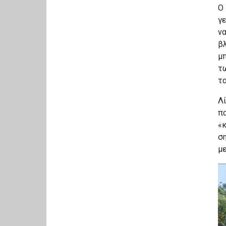
Ο 
γε
να
βλ
μ
τ
τα
Λ
πα
«κ
ση
με