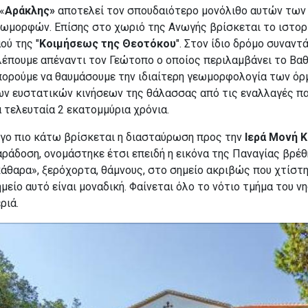
«
Αράκλης»
αποτελεί τον σπουδαιότερο μονόλιθο αυτών των
ωμορφών. Επίσης στο χωριό της Ανωγής βρίσκεται το ιστορι
ού της "
Κοιμήσεως της Θεοτόκου
". Στον ίδιο δρόμο συναντ
έπουμε απέναντι τον Γεώτοπο ο οποίος περιλαμβάνει το Βαθύ,
πορούμε να θαυμάσουμε την ιδιαίτερη γεωμορφολογία των όρ
ων ευστατικών κινήσεων της θάλασσας από τις εναλλαγές 
 τελευταία 2 εκατομμύρια χρόνια.
ίγο πιο κάτω βρίσκεται η διασταύρωση προς την
Ιερά Μονή 
ράδοση, ονομάστηκε έτσι επειδή η εικόνα της Παναγίας βρέ
άθαρα», ξερόχορτα, θάμνους, στο σημείο ακριβώς που χτίστη
μείο αυτό είναι μοναδική. Φαίνεται όλο το νότιο τμήμα του νη
ριά.