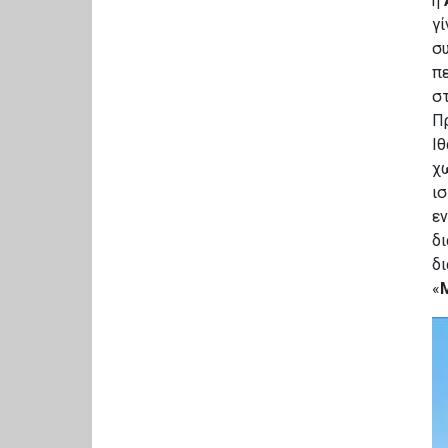
η
γί
σ
π
σ
Π
Ιθ
χω
ισ
εν
δ
δ
«