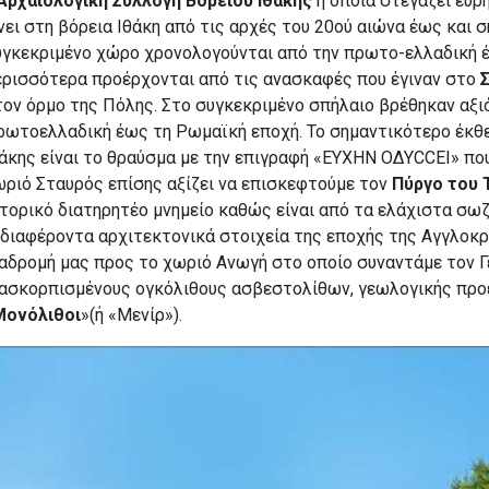
Αρχαιολογική Συλλογή Βορείου Ιθάκης
η οποία στεγάζει ευρ
νει στη βόρεια Ιθάκη από τις αρχές του 20ού αιώνα έως και σ
υγκεκριμένο χώρο χρονολογούνται από την πρωτο-ελλαδική έ
ερισσότερα προέρχονται από τις ανασκαφές που έγιναν στο
τον όρμο της Πόλης. Στο συγκεκριμένο σπήλαιο βρέθηκαν αξ
ρωτοελλαδική έως τη Ρωμαϊκή εποχή. Το σημαντικότερο έκθε
άκης είναι το θραύσμα με την επιγραφή «ΕΥΧΗΝ ΟΔΥCCEI» που
ριό Σταυρός επίσης αξίζει να επισκεφτούμε τον
Πύργο του
τορικό διατηρητέο μνημείο καθώς είναι από τα ελάχιστα σωζ
διαφέροντα αρχιτεκτονικά στοιχεία της εποχής της Αγγλοκρ
ιαδρομή μας προς το χωριό Ανωγή στο οποίο συναντάμε τον 
ιασκορπισμένους ογκόλιθους ασβεστολίθων, γεωλογικής προέ
Μονόλιθοι
»(ή «Μενίρ»).