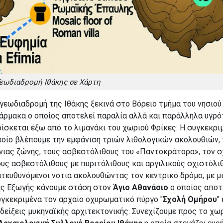
εωδιαδρομή Ιθάκης σε Χάρτη
γεωδιαδρομή της Ιθάκης ξεκινά στο Βόρειο τμήμα του νησιού
ρμακα ο οποίος αποτελεί παραλία αλλά και παράλληλα υγρότ
ίσκεται έξω από το λιμανάκι του χωριού Φρίκες. Η συγκεκρ
ποίο βλέπουμε την εμφάνιση τριών λιθολογικών ακολουθιών,
όνιας ζώνης, τους ασβεστόλιθους του «Παντοκράτορα», τον 
υς ασβεστόλιθους με πυριτόλιθους και αργιλικούς σχιστόλιθ
τευθυνόμενοι νότια ακολουθώντας τον κεντρικό δρόμο, με μ
ης Εξωγής κάνουμε στάση στον
Άγιο Αθανάσιο
ο οποίος αποτ
γκεκριμένα τον αρχαίο οχυρωματικό πύργο "
Σχολή Ομήρου
"
δείξεις μυκηναϊκής αρχιτεκτονικής. Συνεχίζουμε προς το χω