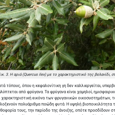
ικ. 3. Η αριά (Quercus ilex) με το χαρακτηριστικό της βελανίδι, 
τά τόπους, όπου η κεφαλονίτικη γη δεν καλλιεργείται, υπερβ
λύπτεται από φρύγανα. Τα φρύγανα είναι χαμηλοί, ημισφαιρικ
 χαρακτηριστική εικόνα των φρυγανικών οικοσυστημάτων, τα 
ιλοξενούν πολυάριθμα ποώδη φυτά. Η υψηλή βιοποικιλότητα 
θοφορία τους, την περίοδο της άνοιξης, οπότε προσδίδουν σ