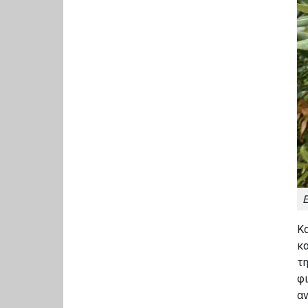
Ε
Κα
κα
τη
φ
αν