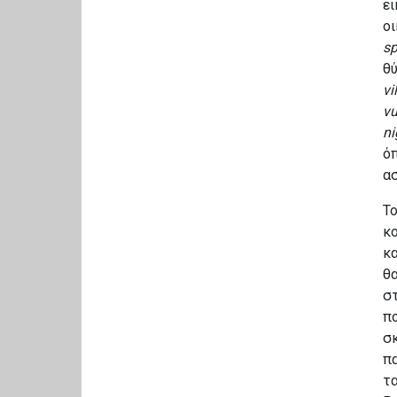
ει
οι
s
θύ
vi
vu
ni
ό
ασ
Το
κο
κα
θα
στ
πο
σκ
πα
τα