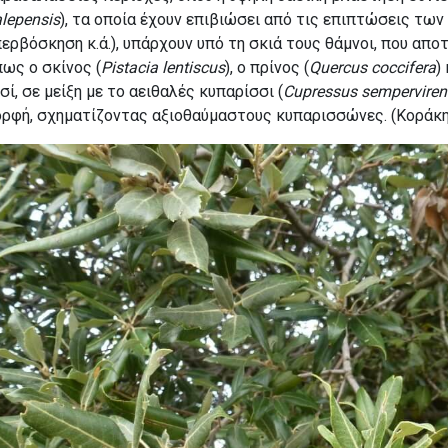
lepensis
), τα οποία έχουν επιβιώσει από τις επιπτώσεις τω
ερβόσκηση κ.ά.), υπάρχουν υπό τη σκιά τους θάμνοι, που απ
ως ο σκίνος (
Pistacia lentiscus
), ο πρίνος (
Quercus
coccifera
)
σί, σε μείξη με το αειθαλές κυπαρίσσι (
Cupressus sempervire
ορφή
, σχηματίζοντας αξιοθαύμαστους κυπαρισσώνες. (Κοράκης