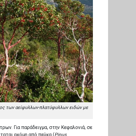
είδος των αείφυλλων-πλατύφυλλων ειδών με
ρων. Για παράδειγμα, στην Κεφαλονιά, σε
ταται ακόμη από πεύκα (
Pinus