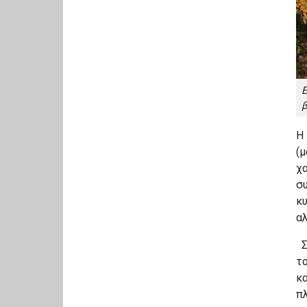
Ε
β
Η
(μ
χα
συ
κ
αλ
Σ
το
κα
π