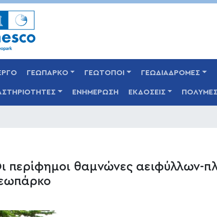
Παράκαμψη
προς
το
κυρίως
περιεχόμενο
ΕΡΓΟ
ΓΕΩΠΑΡΚΟ
ΓΕΩΤΟΠΟΙ
ΓΕΩΔΙΑΔΡΟΜΕΣ
ΑΣΤΗΡΙΟΤΗΤΕΣ
ΕΝΗΜΕΡΩΣΗ
ΕΚΔΟΣΕΙΣ
ΠΟΛΥΜΕ
ι περίφημοι θαμνώνες αειφύλλων-π
εωπάρκο