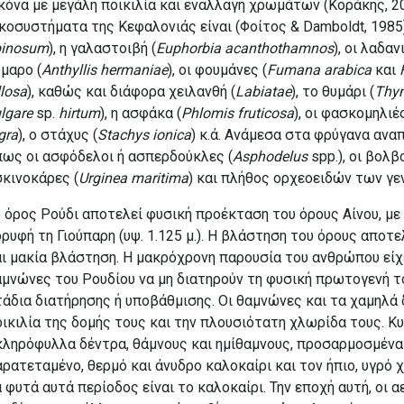
κόνα με μεγάλη ποικιλία και εναλλαγή χρωμάτων (Κοράκης, 2
κοσυστήματα της Κεφαλονιάς είναι (
Φοίτος & Damboldt, 1985
pinosum
), η γαλαστοιβή (
Euphorbia acanthothamnos
), οι λαδα
μαρο (
Anthyllis hermaniae
), οι φουμάνες (
Fumana arabica
και
llosa
), καθώς και διάφορα χειλανθή (
Labiatae
), το θυμάρι (
Thym
lgare
sp.
hirtum
), η ασφάκα (
Phlomis fruticosa
), οι φασκομηλιές
gra
), ο στάχυς (
Stachys
ionica
) κ.ά. Ανάμεσα στα φρύγανα αν
πως οι ασφόδελοι ή ασπερδούκλες (
Asphodelus
spp.), οι βολβο
κινοκάρες (
Urginea maritima
) και πλήθος ορχεοειδών των γ
 όρος Ρούδι αποτελεί φυσική προέκταση του όρους Αίνου, με
ρυφή τη Γιούπαρη (υψ. 1.125 μ.). Η βλάστηση του όρους απο
ι μακία βλάστηση. Η μακρόχρονη παρουσία του ανθρώπου είχ
μνώνες του Ρουδίου να μη διατηρούν τη φυσική πρωτογενή τ
άδια διατήρησης ή υποβάθμισης. Οι θαμνώνες και τα χαμηλά 
ικιλία της δομής τους και την πλουσιότατη χλωρίδα τους. Κ
ληρόφυλλα δέντρα, θάμνους και ημίθαμνους, προσαρμοσμένα 
ρατεταμένο, θερμό και άνυδρο καλοκαίρι και τον ήπιο, υγρό χε
 φυτά αυτά περίοδος είναι το καλοκαίρι. Την εποχή αυτή, οι 