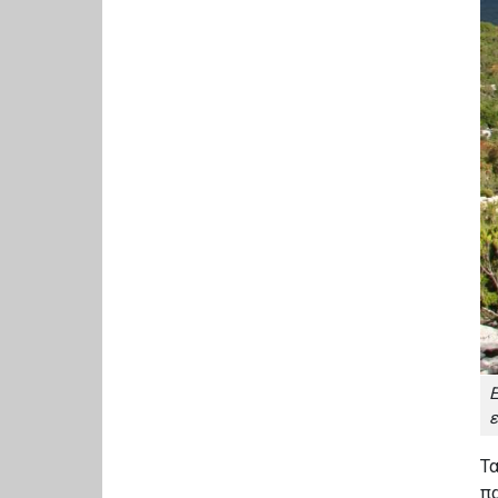
Ε
ε
Τα
πα