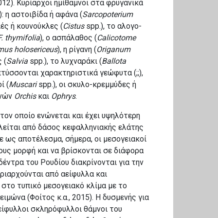
012). Κυρίαρχοι ημίθαμνοι στα φρυγανικά
): η αστοιβίδα ή αφάνα (
Sarcopoterium
νιές ή κουνούκλες (
Cistus
spp.), το αλογο-
F. thymifolia
), o ασπάλαθος (
Calicotome
us holosericeus
), η ρίγανη (
Origanum
 (
Salvia
spp.), το λυχναράκι (
Ballota
απτύσσονται χαρακτηριστικά γεώφυτα
(;;)
,
ί (
Muscari
spp.), οι σκυλο-κρεμμύδες ή
ενών
Orchis
και
Ophrys
.
 τον οποίο ενώνεται και έχει υψηλότερη
τελείται από δάσος κεφαλληνιακής ελάτης
ε ως αποτέλεσμα, σήμερα, οι μεσογειακοί
ους μορφή και να βρίσκονται σε διάφορα
δέντρα του Ρουδίου διακρίνονται για την
υριαρχούνται από αείφυλλα και
στο τυπικό μεσογειακό κλίμα με το
ιμώνα (Φοίτος κ.α., 2015). Η δυσμενής για
αείφυλλοι σκληρόφυλλοι θάμνοι του