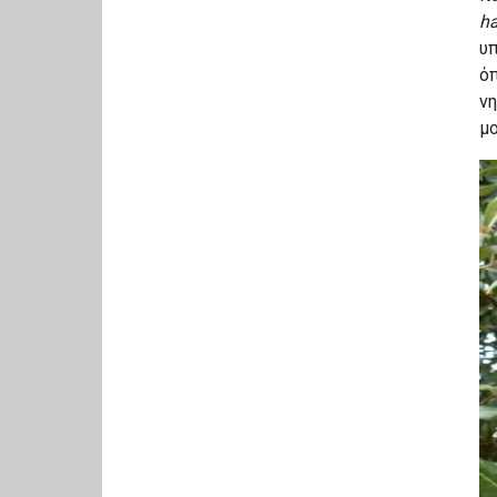
ha
υπ
όπ
νη
μ