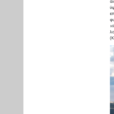
α
ύψ
επ
φυ
vi
λα
(Κ