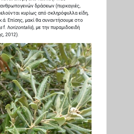
ν ανθρωπογενών δράσεων (πυρκαγιές,
οτελούνται κυρίως από σκληρόφυλλα είδη,
 κ.ά. Επίσης, μακί θα συναντήσουμε στο
ns
f.
horizontalis
),
με την πυραμιδοειδή
, 2012).