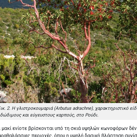
ικ. 2. Η γλιστροκουμαριά (Arbutus adrachne), χαρακτηριστικό 
δώδιμους και εύγευστους καρπούς, στο Ρούδι.
 μακί ενίοτε βρίσκονται υπό τη σκιά υψηλών κωνοφόρων δέντ
ραθαλάσσιες περιοχές, όπου η υψηλή δασική βλάστηση συνίσ