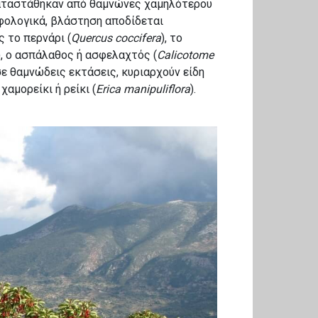
ικαταστάθηκαν από θαμνώνες χαμηλότερου
φολογικά, βλάστηση αποδίδεται
 το περνάρι (
Quercus coccifera
), το
), ο ασπάλαθος ή ασφελαχτός (
Calicotome
σε θαμνώδεις εκτάσεις, κυριαρχούν είδη
 χαμορείκι ή ρείκι (
Erica manipuliflora
).