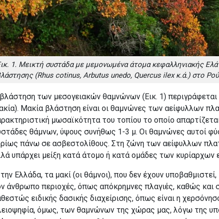
ικ. 1. Μεικτή συστάδα με μεμονωμένα άτομα κεφαλληνιακής Ελάτ
λάστησης (Rhus cotinus, Arbutus unedo, Quercus ilex κ.ά.) στο Ρού
 βλάστηση των μεσογειακών θαμνώνων (
Εικ. 1
) περιγράφεται
ακία). Μακία βλάστηση είναι οι θαμνώνες των αείφυλλων πλ
ρακτηριστική μωσαϊκότητα του τοπίου το οποίο απαρτίζεται
στάδες θάμνων, ύψους συνήθως 1-3 μ. Οι θαμνώνες αυτοί φύ
υρίως πάνω σε ασβεστολίθους
. Στη ζώνη των αείφυλλων πλα
λά υπάρχει μείξη κατά άτομο ή κατά ομάδες των κυρίαρχων ε
την Ελλάδα, τα μακί
(οι θάμνοι),
που δεν έχουν υποβαθμιστεί, 
ν άνθρωπο περιοχές, όπως απόκρημνες πλαγιές, καθώς και σ
θεστώς ειδικής δασικής διαχείρισης, όπως είναι η χερσόνησ
λειοψηφία, όμως, των θαμνώνων της χώρας μας, λόγω της υπ