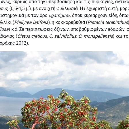
ιώνες, κυρίως από την υπερβόσκηση και τις πυρκαγιές, αντ
ους (0,5-1,5 μ.), με ανοιχτή φυλλωσιά.
Η ξεχωριστή αυτή, μορ
ιστημονικά με τον όρο «
garrigue»,
όπου κυριαρχούν είδη, όπως
λλίκι (
Phillyrea latifolia
), η κοκκορεβυθιά (
Pistacia terebinthus
llosa
) κ.ά. Σε περιπτώσεις όξινων, υποβαθμισμένων εδαφών, 
δανιάς (
Cistus creticus
,
C. salviifolius
,
C. monspeliensis
) και το
οράκης 2012).