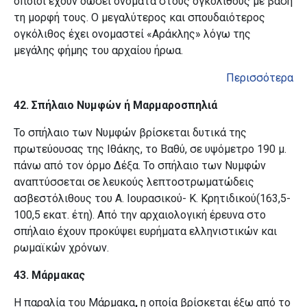
οποίοι έχουν δώσει ονόματα στους ογκόλιθους με βάση
τη μορφή τους. Ο μεγαλύτερος και σπουδαιότερος
ογκόλιθος έχει ονομαστεί «Αράκλης» λόγω της
μεγάλης φήμης του αρχαίου ήρωα.
Περισσότερα
42. Σπήλαιο Νυμφών ή Μαρμαροσπηλιά
Το σπήλαιο των Νυμφών βρίσκεται δυτικά της
πρωτεύουσας της Ιθάκης, το Βαθύ, σε υψόμετρο 190 μ.
πάνω από τον όρμο
Δέξα. Το σπήλαιο των Νυμφών
αναπτύσσεται σε λευκούς λεπτοστρωματώδεις
ασβεστόλιθους του Α. Ιουρασικού- Κ. Κρητιδικού(163,5-
100,5 εκατ. έτη). Από την αρχαιολογική έρευνα στο
σπήλαιο έχουν προκύψει ευρήματα ελληνιστικών και
ρωμαϊκών χρόνων.
43. Μάρμακας
Η παραλία του Μάρμακα
,
η οποία βρίσκεται έξω από το