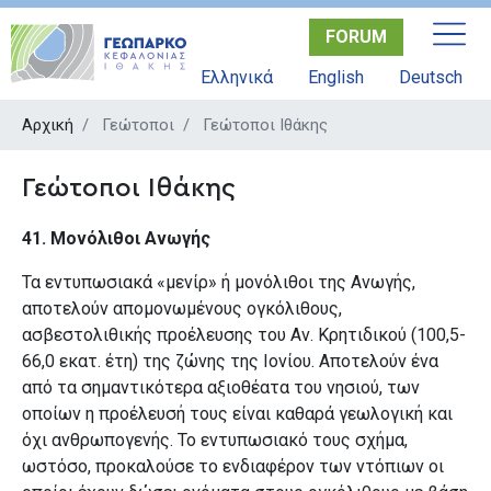
Παράκαμψη
FORUM
προς
το
Ελληνικά
English
Deutsch
κυρίως
περιεχόμενο
Αρχική
Γεώτοποι
Γεώτοποι Ιθάκης
Γεώτοποι Ιθάκης
41. Μονόλιθοι Ανωγής
Τα εντυπωσιακά «μενίρ» ή μονόλιθοι της Ανωγής,
αποτελούν απομονωμένους ογκόλιθους,
ασβεστολιθικής προέλευσης του Αν. Κρητιδικού (100,5-
66,0 εκατ. έτη) της ζώνης της Ιονίου. Αποτελούν ένα
από τα σημαντικότερα αξιοθέατα του νησιού, των
οποίων η προέλευσή τους είναι καθαρά γεωλογική και
όχι ανθρωπογενής. Το εντυπωσιακό τους σχήμα,
ωστόσο, προκαλούσε το ενδιαφέρον των ντόπιων οι