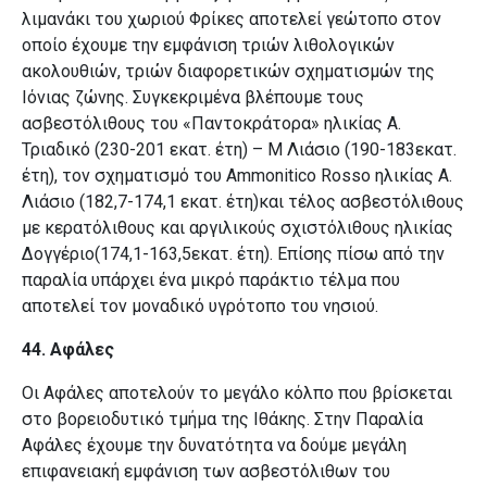
λιμανάκι του χωριού Φρίκες αποτελεί γεώτοπο στον
οποίο έχουμε την εμφάνιση τριών λιθολογικών
ακολουθιών, τριών διαφορετικών σχηματισμών της
Ιόνιας ζώνης. Συγκεκριμένα βλέπουμε τους
ασβεστόλιθους του «Παντοκράτορα» ηλικίας Α.
Τριαδικό (230-201 εκατ. έτη) – Μ Λιάσιο (190-183εκατ.
έτη), τον σχηματισμό του Ammonitico Rosso ηλικίας Α.
Λιάσιο (182,7-174,1 εκατ. έτη)και τέλος ασβεστόλιθους
με κερατόλιθους και αργιλικούς σχιστόλιθους ηλικίας
Δογγέριο(174,1-163,5εκατ. έτη). Επίσης πίσω από την
παραλία υπάρχει ένα μικρό παράκτιο τέλμα που
αποτελεί τον μοναδικό υγρότοπο του νησιού.
44. Αφάλες
Οι Αφάλες αποτελούν το μεγάλο κόλπο που βρίσκεται
στο βορειοδυτικό τμήμα της Ιθάκης. Στην Παραλία
Αφάλες έχουμε την δυνατότητα να δούμε μεγάλη
επιφανειακή εμφάνιση των ασβεστόλιθων του