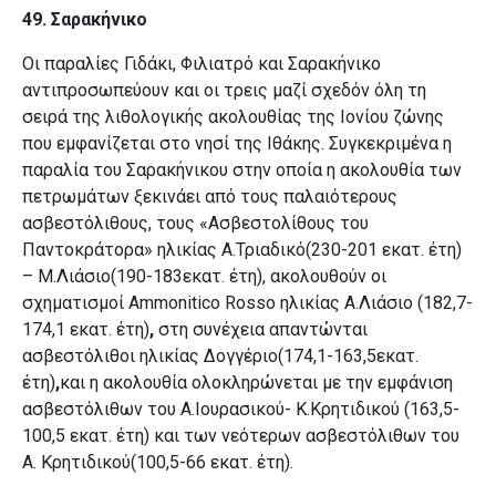
49. Σαρακήνικο
Οι παραλίες Γιδάκι, Φιλιατρό και Σαρακήνικο
αντιπροσωπεύουν και οι τρεις μαζί σχεδόν όλη τη
σειρά της λιθολογικής ακολουθίας της Ιονίου ζώνης
που εμφανίζεται στο νησί της Ιθάκης. Συγκεκριμένα η
παραλία του Σαρακήνικου στην οποία η ακολουθία των
πετρωμάτων ξεκινάει από τους παλαιότερους
ασβεστόλιθους, τους «Ασβεστολίθους του
Παντοκράτορα» ηλικίας Α.Τριαδικό(230-201 εκατ. έτη)
– Μ.Λιάσιο(190-183εκατ. έτη), ακολουθούν οι
σχηματισμοί Ammonitico Rosso ηλικίας Α.Λιάσιο (182,7-
174,1 εκατ. έτη)
,
στη συνέχεια απαντώνται
ασβεστόλιθοι ηλικίας Δογγέριο(174,1-163,5εκατ.
έτη)
,
και η ακολουθία ολοκληρώνεται με την εμφάνιση
ασβεστόλιθων του Α.Ιουρασικού- Κ.Κρητιδικού (163,5-
100,5 εκατ. έτη) και των νεότερων ασβεστόλιθων του
Α. Κρητιδικού(100,5-66 εκατ. έτη).