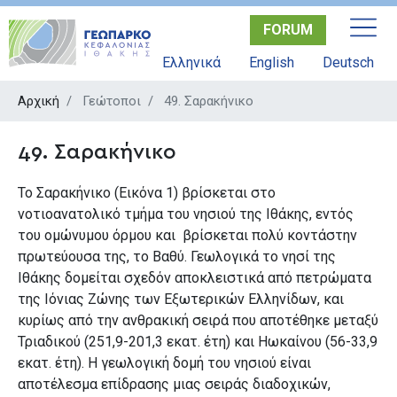
Παράκαμψη
FORUM
προς
το
Ελληνικά
English
Deutsch
κυρίως
περιεχόμενο
Αρχική
Γεώτοποι
49. Σαρακήνικο
49. Σαρακήνικο
Το Σαρακήνικο (Εικόνα 1) βρίσκεται στο
νοτιοανατολικό τμήμα του νησιού της Ιθάκης, εντός
του ομώνυμου όρμου και βρίσκεται πολύ κοντάστην
πρωτεύουσα της, το Βαθύ. Γεωλογικά το νησί της
Ιθάκης δομείται σχεδόν αποκλειστικά από πετρώματα
της Ιόνιας Ζώνης των Εξωτερικών Ελληνίδων, και
κυρίως από την ανθρακική σειρά που αποτέθηκε μεταξύ
Τριαδικού (251,9-201,3 εκατ. έτη) και Ηωκαίνου (56-33,9
εκατ. έτη). Η γεωλογική δομή του νησιού είναι
αποτέλεσμα επίδρασης μιας σειράς διαδοχικών,