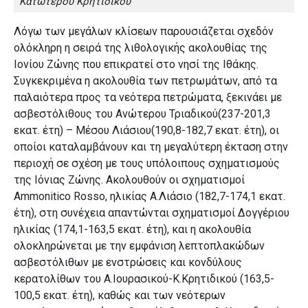
Κατώτερου Κρητιδικού
Λόγω των μεγάλων κλίσεων παρουσιάζεται σχεδόν
ολόκληρη η σειρά της λιθολογικής ακολουθίας της
Ιονίου Ζώνης που επικρατεί στο νησί της Ιθάκης.
Συγκεκριμένα η ακολουθία των πετρωμάτων, από τα
παλαιότερα προς τα νεότερα πετρώματα, ξεκινάει με
ασβεστόλιθους του Ανώτερου Τριαδικού(237-201,3
εκατ. έτη) – Μέσου Λιάσιου(190,8-182,7 εκατ. έτη), οι
οποίοι καταλαμβάνουν και τη μεγαλύτερη έκταση στην
περιοχή σε σχέση με τους υπόλοιπους σχηματισμούς
της Ιόνιας Ζώνης. Ακολουθούν οι σχηματισμοί
Ammonitico Rosso, ηλικίας Α.Λιάσιο (182,7-174,1 εκατ.
έτη), στη συνέχεια απαντώνται σχηματισμοί Δογγέριου
ηλικίας (174,1-163,5 εκατ. έτη), και η ακολουθία
ολοκληρώνεται με την εμφάνιση λεπτοπλακώδων
ασβεστόλιθων με ενστρώσεις και κονδύλους
κερατολίθων του Α.Ιουρασικού-Κ.Κρητιδικού (163,5-
100,5 εκατ. έτη), καθώς και των νεότερων