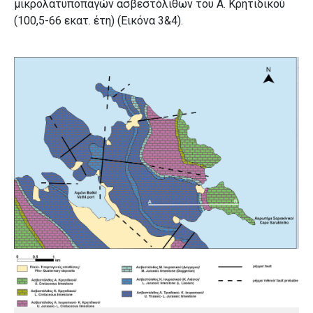
μικρολατυποπαγών ασβεστόλιθων του Α. Κρητιδικού
(100,5-66 εκατ. έτη) (Εικόνα 3&4).