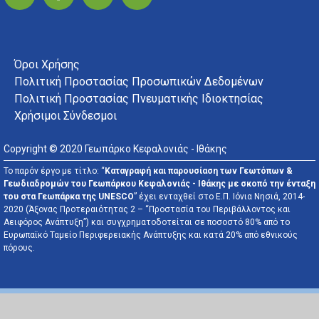
FOOTER MENU
Όροι Χρήσης
Πολιτική Προστασίας Προσωπικών Δεδομένων
Πολιτική Προστασίας Πνευματικής Ιδιοκτησίας
Χρήσιμοι Σύνδεσμοι
Copyright © 2020 Γεωπάρκο Κεφαλονιάς - Ιθάκης
Το παρόν έργο με τίτλο: “
Καταγραφή και παρουσίαση των Γεωτόπων &
Γεωδιαδρομών του Γεωπάρκου Κεφαλονιάς - Ιθάκης με σκοπό την ένταξη
του στα Γεωπάρκα της UNESCO
” έχει ενταχθεί στο Ε.Π. Ιόνια Νησιά, 2014-
2020 (Άξονας Προτεραιότητας 2 – “Προστασία του Περιβάλλοντος και
Αειφόρος Ανάπτυξη”) και συγχρηματοδοτείται σε ποσοστό 80% από το
Ευρωπαϊκό Ταμείο Περιφερειακής Ανάπτυξης και κατά 20% από εθνικούς
πόρους.