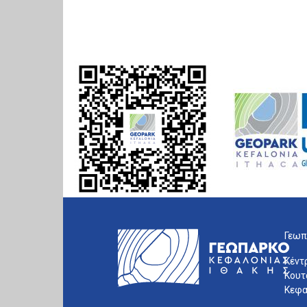
Γεωπ
Κέντ
Κουτ
Κεφα