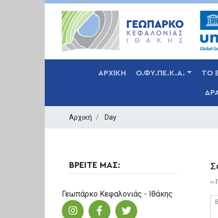
MAIN NAVIGATION
ΑΡΧΙΚΗ
Ο.ΦΥ.ΠΕ.Κ.Α.
ΤΟ 
ΔΡ
Αρχική
Day
Σ
ΒΡΕΙΤΕ ΜΑΣ:
Σ
‹‹
Γεωπάρκο Κεφαλονιάς - Ιθάκης