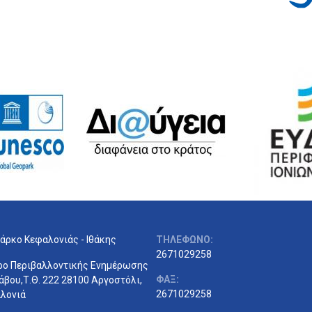
άρκο Κεφαλονιάς - Ιθάκης
ΤΗΛΕΦΩΝΟ:
2671029258
ρο Περιβαλλοντικής Ενημέρωσης
ΦΑΞ:
άβου,Τ.Θ. 222 28100 Αργοστόλι,
2671029258
λονιά