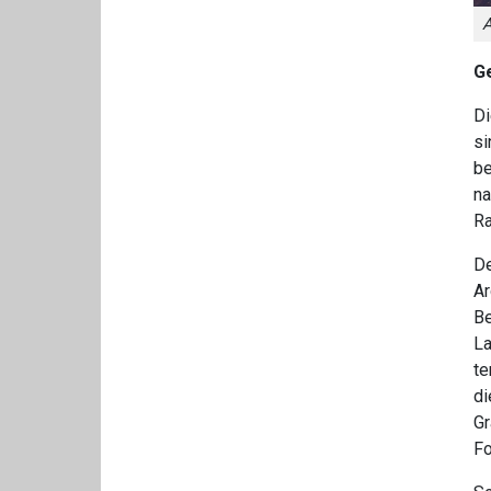
A
Ge
Di
si
be
na
Ra
De
Ar
Be
La
te
di
Gr
Fo