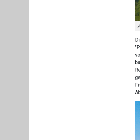
A
Di
"P
vo
ba
Re
ge
Fi
Ab