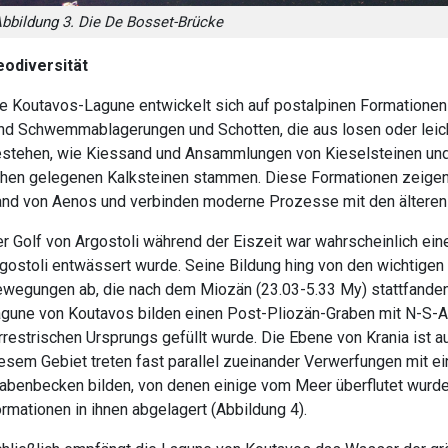
bbildung 3. Die De Bosset-Brücke
odiversität
e Koutavos-Lagune entwickelt sich auf postalpinen Formationen 
nd Schwemmablagerungen und Schotten, die
aus losen
oder leic
stehen, wie Kiessand und Ansammlungen von Kieselsteinen und 
hen gelegenen Kalksteinen stammen. Diese Formationen zeigen 
nd von Aenos und verbinden moderne Prozesse mit den älteren
r Golf von Argostoli während der Eiszeit war wahrscheinlich ein
gostoli entwässert wurde. Seine Bildung hing von den wichtigen
wegungen ab, die nach dem Miozän (23.03-5.33 My) stattfanden. 
gune von Koutavos bilden einen Post-Pliozän-Graben mit N-S-Aus
rrestrischen Ursprungs gefüllt wurde. Die Ebene von Krania ist a
esem Gebiet treten fast parallel zueinander Verwerfungen mit e
abenbecken bilden, von denen einige vom Meer überflutet wurd
rmationen in ihnen abgelagert (Abbildung 4).