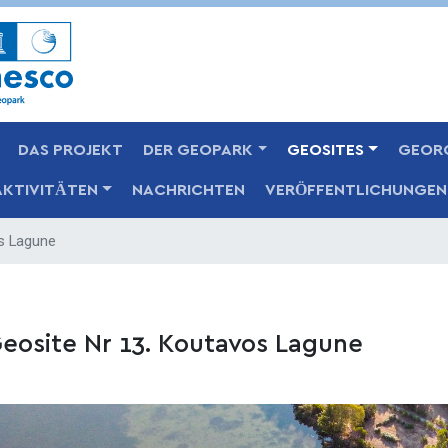
Skip
to
main
content
DAS PROJEKT
DER GEOPARK
GEOSITES
GEOR
AKTIVITÄTEN
NACHRICHTEN
VERÖFFENTLICHUNGEN
s Lagune
eosite Nr 13. Koutavos Lagune