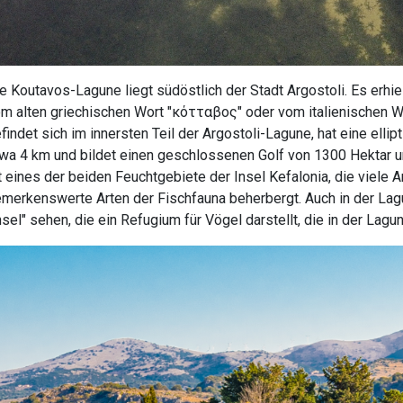
e Koutavos-Lagune liegt südöstlich der Stadt Argostoli. Es erh
m alten griechischen Wort "κότταβος" oder vom italienischen W
findet sich im innersten Teil der Argostoli-Lagune, hat eine ell
wa 4 km und bildet einen geschlossenen Golf von 1300 Hektar un
t eines der beiden Feuchtgebiete der Insel Kefalonia, die viel
merkenswerte Arten der Fischfauna beherbergt. Auch in der Lag
nsel" sehen, die ein Refugium für Vögel darstellt, die in der Lagu