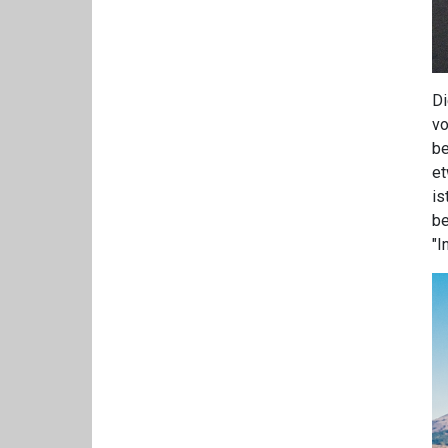
Di
vo
be
et
is
be
"I