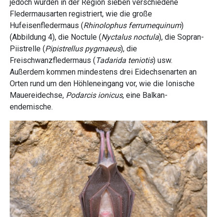
jedoch wurden in der Region sieben verschiedene
Fledermausarten registriert, wie die große
Hufeisenfledermaus (
Rhinolophus ferrumequinum
)
(Abbildung 4), die Noctule (
Nyctalus noctula
), die Sopran-
Piistrelle (
Pipistrellus pygmaeus
), die
Freischwanzfledermaus (
Tadarida teniotis
) usw.
Außerdem kommen mindestens drei Eidechsenarten an
Orten rund um den Höhleneingang vor, wie die Ionische
Mauereidechse,
Podarcis ionicus
, eine Balkan-
endemische.