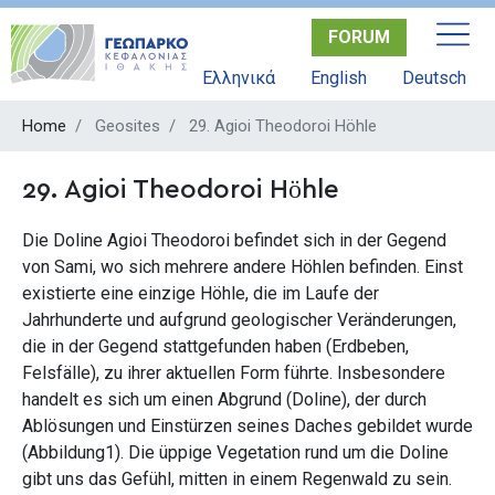
Skip
FORUM
to
main
Ελληνικά
English
Deutsch
content
Home
Geosites
29. Agioi Theodoroi Höhle
29. Agioi Theodoroi Höhle
Die Doline Agioi Theodoroi befindet sich in der Gegend
von Sami, wo sich mehrere andere Höhlen befinden. Einst
existierte eine einzige Höhle, die im Laufe der
Jahrhunderte und aufgrund geologischer Veränderungen,
die in der Gegend stattgefunden haben (Erdbeben,
Felsfälle), zu ihrer aktuellen Form führte. Insbesondere
handelt es sich um einen Abgrund (Doline), der durch
Ablösungen und Einstürzen seines Daches gebildet wurde
(Abbildung1). Die üppige Vegetation rund um die Doline
gibt uns das Gefühl, mitten in einem Regenwald zu sein.