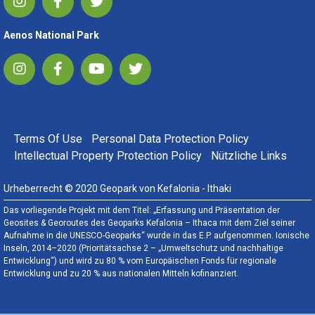
Aenos National Park
FOOTER MENU
Terms Of Use
Personal Data Protection Policy
Intellectual Property Protection Policy
Nützliche Links
Urheberrecht © 2020 Geopark von Kefalonia - Ithaki
Das vorliegende Projekt mit dem Titel: „Erfassung und Präsentation der
Geosites & Georoutes des Geoparks Kefalonia – Ithaca mit dem Ziel seiner
Aufnahme in die UNESCO-Geoparks“ wurde in das E.P. aufgenommen. Ionische
Inseln, 2014–2020 (Prioritätsachse 2 – „Umweltschutz und nachhaltige
Entwicklung“) und wird zu 80 % vom Europäischen Fonds für regionale
Entwicklung und zu 20 % aus nationalen Mitteln kofinanziert.