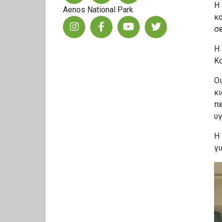
Η
Aenos National Park
κ
σ
Η
Κο
Οι
κι
πε
υ
Η
γι