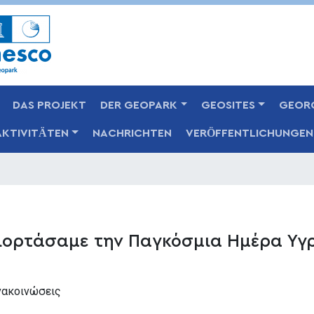
Skip
to
main
content
DAS PROJEKT
DER GEOPARK
GEOSITES
GEOR
AKTIVITÄTEN
NACHRICHTEN
VERÖFFENTLICHUNGEN
ιορτάσαμε την Παγκόσμια Ημέρα Υγ
νακοινώσεις