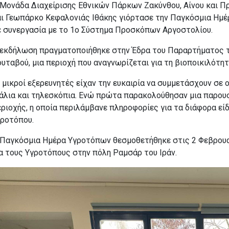
 Μονάδα Διαχείρισης Εθνικών Πάρκων Ζακύνθου, Αίνου και 
αι Γεωπάρκο Κεφαλονιάς Ιθάκης γιόρτασε την Παγκόσμια Ημέ
ε συνεργασία με το 1ο Σύστημα Προσκόπων Αργοστολίου.
 εκδήλωση πραγματοποιήθηκε στην Έδρα του Παραρτήματος τ
υταβού, μια περιοχή που αναγνωρίζεται για τη βιοποικιλότητ
 μικροί εξερευνητές είχαν την ευκαιρία να συμμετάσχουν σ
άλια και τηλεσκόπια. Ενώ πρώτα παρακολούθησαν μια παρουσ
ριοχής, η οποία περιλάμβανε πληροφορίες για τα διάφορα εί
γροτόπου.
 Παγκόσμια Ημέρα Υγροτόπων θεσμοθετήθηκε στις 2 Φεβρουα
α τους Υγροτόπους στην πόλη Ραμσάρ του Ιράν.