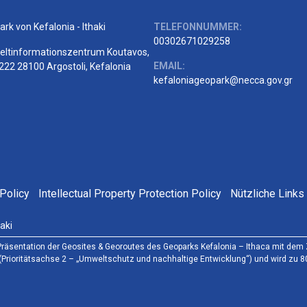
rk von Kefalonia - Ithaki
TELEFONNUMMER:
00302671029258
ltinformationszentrum Koutavos,
EMAIL:
222 28100 Argostoli, Kefalonia
kefaloniageopark@necca.gov.gr
Policy
Intellectual Property Protection Policy
Nützliche Links
aki
d Präsentation der Geosites & Georoutes des Geoparks Kefalonia – Ithaca mit de
(Prioritätsachse 2 – „Umweltschutz und nachhaltige Entwicklung“) und wird zu 