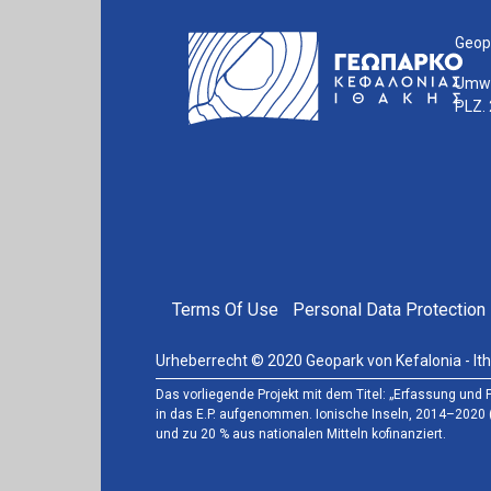
Geopa
Umwe
PLZ. 
FOOTER MENU
Terms Of Use
Personal Data Protection 
Urheberrecht © 2020 Geopark von Kefalonia - Ith
Das vorliegende Projekt mit dem Titel: „Erfassung un
in das E.P. aufgenommen. Ionische Inseln, 2014–2020 
und zu 20 % aus nationalen Mitteln kofinanziert.