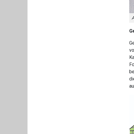
A
Ge
Ge
vo
Ka
Fo
be
di
au