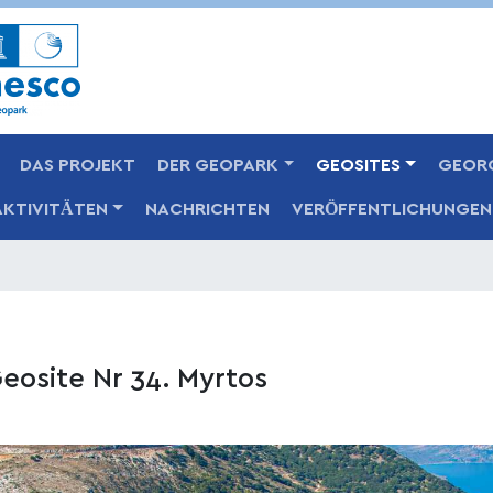
Skip
to
main
content
DAS PROJEKT
DER GEOPARK
GEOSITES
GEOR
AKTIVITÄTEN
NACHRICHTEN
VERÖFFENTLICHUNGEN
eosite Nr 34. Myrtos