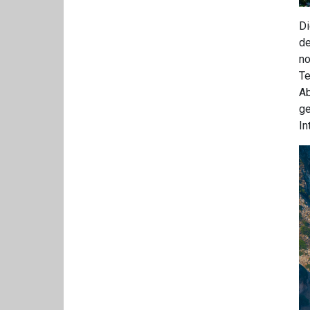
Di
de
no
Te
Ab
ge
In