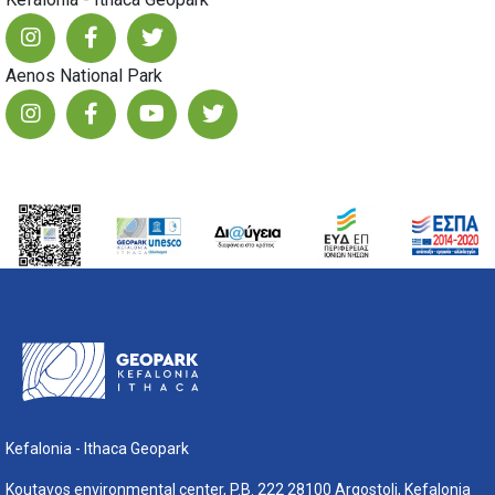
Aenos National Park
Kefalonia - Ithaca Geopark
Koutavos environmental center, P.B. 222 28100 Argostoli, Kefalonia