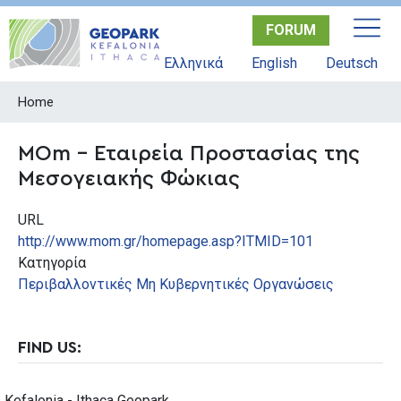
Skip
FORUM
to
main
Ελληνικά
English
Deutsch
content
Home
MOm - Εταιρεία Προστασίας της
Μεσογειακής Φώκιας
URL
http://www.mom.gr/homepage.asp?ITMID=101
Κατηγορία
Περιβαλλοντικές Μη Κυβερνητικές Οργανώσεις
FIND US:
Kefalonia - Ithaca Geopark