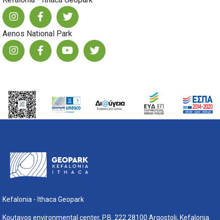
Aenos National Park
Kefalonia - Ithaca Geopark
Koutavos environmental center, P.B. 222 28100 Argostoli, Kefalonia