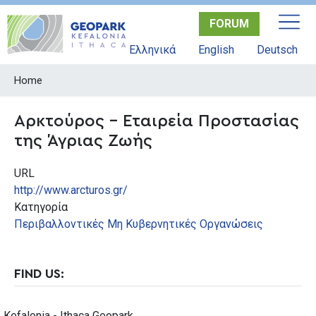
Skip
FORUM
to
main
Ελληνικά
English
Deutsch
content
Home
Αρκτούρος - Εταιρεία Προστασίας
της Άγριας Ζωής
URL
http://www.arcturos.gr/
Κατηγορία
Περιβαλλοντικές Μη Κυβερνητικές Οργανώσεις
FIND US:
Kefalonia - Ithaca Geopark