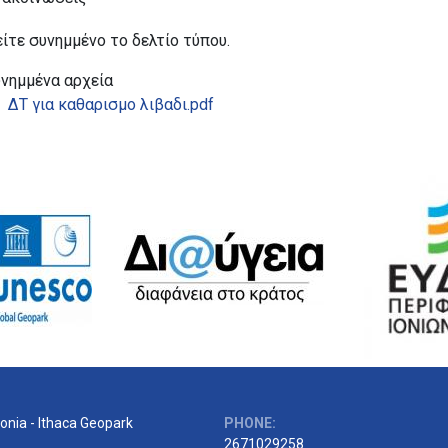
ίτε συνημμένο το δελτίο τύπου.
υνημμένα αρχεία
ΔΤ για καθαρισμο λιβαδι.pdf
onia - Ithaca Geopark
PHONE:
2671029258