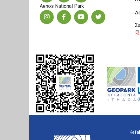
Aenos National Park
Δε
Σ
Kefal