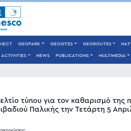
Skip
to
main
content
OJECT
GEOPARK
GEOSITES
GEOROUTES
NAT
ACTIVITIES
NEWS
PUBLICATIONS
MULTIMEDIA
ελτίο τύπου για τον καθαρισμό της 
ιβαδιού Παλικής την Τετάρτη 5 Απρι
νακοινώσεις