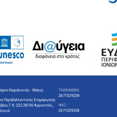
άρκο Κεφαλονιάς - Ιθάκης
ΤΗΛΕΦΩΝΟ:
2671029258
ρο Περιβαλλοντικής Ενημέρωσης
ΦΑΞ:
άβου,Τ.Θ. 222 28100 Αργοστόλι,
2671029258
λονιά