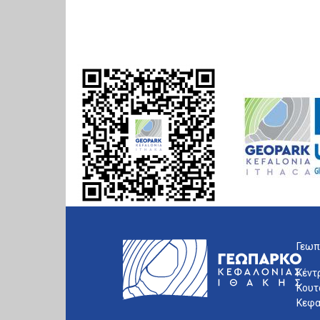
Γεωπ
Κέντ
Κουτ
Κεφα