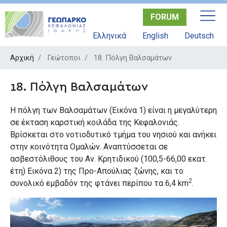
Παράκαμψη
FORUM
προς
το
Ελληνικά
English
Deutsch
κυρίως
περιεχόμενο
Αρχική
Γεώτοποι
18. Πόλγη Βαλσαμάτων
18. Πόλγη Βαλσαμάτων
Η πόλγη των Βαλσαμάτων (Εικόνα 1) είναι η μεγαλύτερη
σε έκταση καρστική κοιλάδα της Κεφαλονιάς.
Βρίσκεται στο νοτιοδυτικό τμήμα του νησιού και ανήκει
στην κοινότητα Ομαλών. Αναπτύσσεται σε
ασβεστόλιθους του Αν. Κρητιδικού (100,5-66,00 εκατ.
έτη) Εικόνα 2) της Προ-Απούλιας ζώνης, και το
2
συνολικό εμβαδόν της φτάνει περίπου τα 6,4 km
.