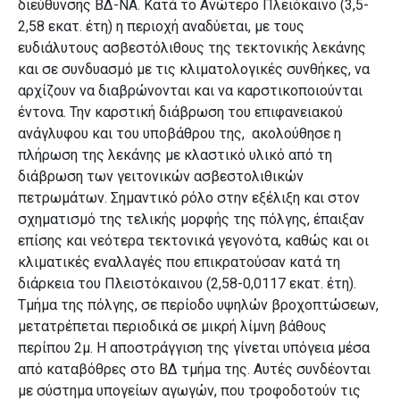
διεύθυνσης ΒΔ-ΝΑ. Κατά το Ανώτερο Πλειόκαινο (3,5-
2,58 εκατ. έτη) η περιοχή αναδύεται, με τους
ευδιάλυτους ασβεστόλιθους της τεκτονικής λεκάνης
και σε συνδυασμό με τις κλιματολογικές συνθήκες, να
αρχίζουν να διαβρώνονται και να καρστικοποιούνται
έντονα. Την καρστική διάβρωση του επιφανειακού
ανάγλυφου και του υποβάθρου της, ακολούθησε η
πλήρωση της λεκάνης με κλαστικό υλικό από τη
διάβρωση των γειτονικών ασβεστολιθικών
πετρωμάτων. Σημαντικό ρόλο στην εξέλιξη και στον
σχηματισμό της τελικής μορφής της πόλγης, έπαιξαν
επίσης και νεότερα τεκτονικά γεγονότα, καθώς και οι
κλιματικές εναλλαγές που επικρατούσαν κατά τη
διάρκεια του Πλειστόκαινου (2,58-0,0117 εκατ. έτη).
Τμήμα της πόλγης, σε περίοδο υψηλών βροχοπτώσεων,
μετατρέπεται περιοδικά σε μικρή λίμνη βάθους
περίπου 2μ. Η αποστράγγιση της γίνεται υπόγεια μέσα
από καταβόθρες στο ΒΔ τμήμα της. Αυτές συνδέονται
με σύστημα υπογείων αγωγών, που τροφοδοτούν τις