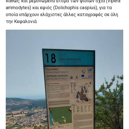
καθώς και μεμονωμένα άτομα των φιδιών οχιά (Vipera
ammodytes) και εφιός (Dolichophis caspius), για τα
οποία υπάρχουν ελάχιστες άλλες καταγραφές σε όλη
την Κεφαλονιά.