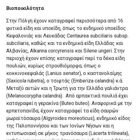
Βιοποικιλότητα
Στην Πόλγη έχουν καταγραφεί περισσότερα από 16
φυτικά είδη και υποείδη, όπως το ενδημικό υποείδος
Κεφαλονιάς και Λευκάδας Centaurea subciliaris subsp.
subciliaris, καθώς και τα ενδημικά είδη Ελλάδας και
Αλβανίας, Alkanna corcyrensis και Silene ungeri. Στην
περιοχή έχουν επίσης καταγραφεί περί τα δέκα είδη
πουλιών, κυρίως στρουθιόμορφα, όπως o
κοκκινοκεφαλάς (Lanius senator), ο καστανολαίμης
(Saxicola rubetra), ο τσιφτάς (Emberiza calandra) κ.ά.
Μεταξύ αυτών και η Τρωτή για την Ελλάδα γαλιάντρα
(Melanocorypha calandra). Από αρπακτικά πουλιά έχει
καταγραφεί η γερακίνα (Buteo buteo). Αναφορικά με την
ερπετοπανίδα, έχουν καταγραφεί τα είδη σαυρών
μωραϊτόσαυρα (Algyroides moreoticus), ενδημικό είδος
της Πελοποννήσου και των Ιονίων Νήσων και η
εντυπωσιακή σε μήκος τρανόσαυρα (Lacerta trilineata),