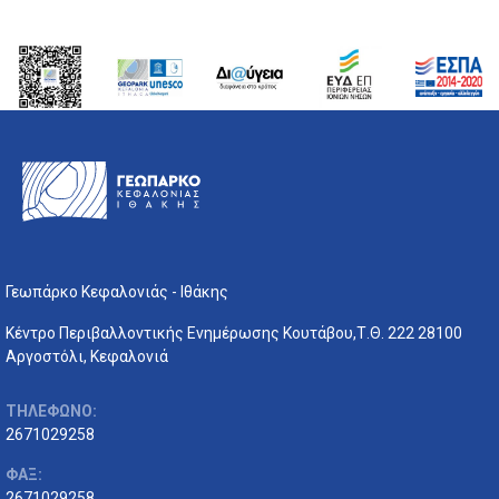
Γεωπάρκο Κεφαλονιάς - Ιθάκης
Κέντρο Περιβαλλοντικής Ενημέρωσης Κουτάβου,Τ.Θ. 222 28100
Αργοστόλι, Κεφαλονιά
ΤΗΛΕΦΩΝΟ:
2671029258
ΦΑΞ:
2671029258