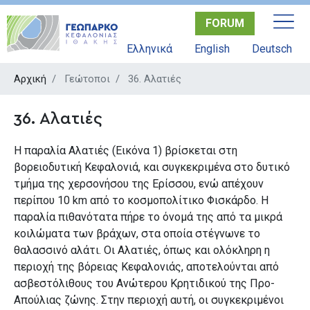
Παράκαμψη
FORUM
προς
το
Ελληνικά
English
Deutsch
κυρίως
περιεχόμενο
Αρχική
Γεώτοποι
36. Αλατιές
36. Αλατιές
Η παραλία Αλατιές (Εικόνα 1) βρίσκεται στη
βορειοδυτική Κεφαλονιά, και συγκεκριμένα στο δυτικό
τμήμα της χερσονήσου της Ερίσσου, ενώ απέχουν
περίπου 10 km από το κοσμοπολίτικο Φισκάρδο. Η
παραλία πιθανότατα πήρε το όνομά της από τα μικρά
κοιλώματα των βράχων, στα οποία στέγνωνε το
θαλασσινό αλάτι. Οι Αλατιές, όπως και ολόκληρη η
περιοχή της βόρειας Κεφαλονιάς, αποτελούνται από
ασβεστόλιθους του Ανώτερου Κρητιδικού της Προ-
Απούλιας ζώνης. Στην περιοχή αυτή, οι συγκεκριμένοι