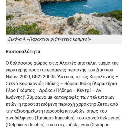
Εικόνα 4. «Παράκτιοι ριξηγενείς κρημνοί»
Βιοποικιλότητα
Ο θαλάσσιος χώρος στις Αλατιές αποτελεί τμήμα της
ευρύτερης προστατευόμενης περιοχής του Δικτύου
Natura 2000, GR2220005 ‘Δυτικές ακτές Κεφαλονιάς –
Στενό Κεφαλονιάς Ιθάκης – Βόρεια Ιθάκη (Ακρωτήρια
Γέρο Γκόμπος –Δράκου Πήδημα – Κεντρί – Αγ.
Ιωάννης)’. Σύμφωνα με καταγραφές των τελευταίων
ετών, η προστατευόμενη περιοχή χαρακτηρίζεται από
την αξιοσημείωτη παρουσία κητωδών, όπως του
ρινοδέλφινου (Tursiops truncatus), του κοινού δελφινιού
(Delphinus delphis) του σταχτοδέλφινου (Grampus