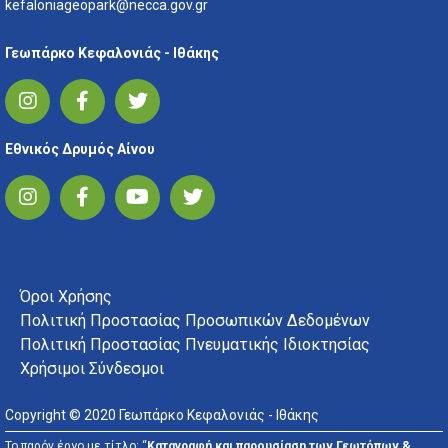
kefaloniageopark@necca.gov.gr
Γεωπάρκο Κεφαλονιάς - Ιθάκης
Εθνικός Δρυμός Αίνου
FOOTER MENU
Όροι Χρήσης
Πολιτική Προστασίας Προσωπικών Δεδομένων
Πολιτική Προστασίας Πνευματικής Ιδιοκτησίας
Χρήσιμοι Σύνδεσμοι
Copyright © 2020 Γεωπάρκο Κεφαλονιάς - Ιθάκης
Το παρόν έργο με τίτλο: “
Καταγραφή και παρουσίαση των Γεωτόπων &