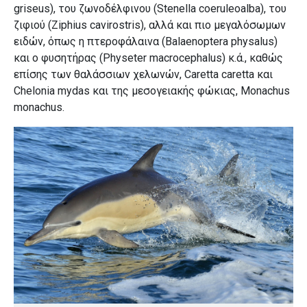
griseus), του ζωνοδέλφινου (Stenella coeruleoalba), του
ζιφιού (Ziphius cavirostris), αλλά και πιο μεγαλόσωμων
ειδών, όπως η πτεροφάλαινα (Balaenoptera physalus)
και ο φυσητήρας (Physeter macrocephalus) κ.ά., καθώς
επίσης των θαλάσσιων χελωνών, Caretta caretta και
Chelonia mydas και της μεσογειακής φώκιας, Monachus
monachus.