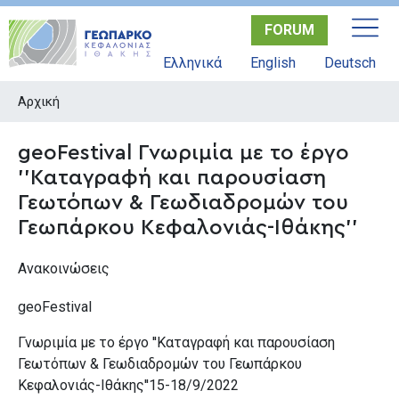
Παράκαμψη
FORUM
προς
το
Ελληνικά
English
Deutsch
κυρίως
περιεχόμενο
Αρχική
geoFestival Γνωριμία με το έργο
''Καταγραφή και παρουσίαση
Γεωτόπων & Γεωδιαδρομών του
Γεωπάρκου Κεφαλονιάς-Ιθάκης''
Ανακοινώσεις
geoFestival
Γνωριμία με το έργο ''Καταγραφή και παρουσίαση
Γεωτόπων & Γεωδιαδρομών του Γεωπάρκου
Κεφαλονιάς-Ιθάκης''15-18/9/2022