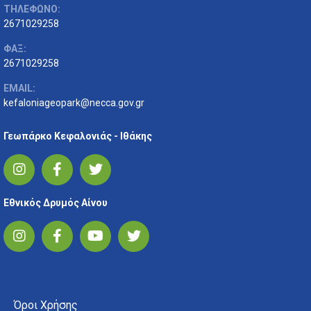
ΤΗΛΕΦΩΝΟ:
2671029258
ΦΑΞ:
2671029258
EMAIL:
kefaloniageopark@necca.gov.gr
Γεωπάρκο Κεφαλονιάς - Ιθάκης
Εθνικός Δρυμός Αίνου
FOOTER MENU
Όροι Χρήσης