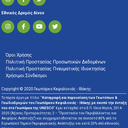
Εθνικός Δρυμός Αίνου
FOOTER MENU
Όροι Χρήσης
Πολιτική Προστασίας Προσωπικών Δεδομένων
Πολιτική Προστασίας Πνευματικής Ιδιοκτησίας
Χρήσιμοι Σύνδεσμοι
Copyright © 2020 Γεωπάρκο Κεφαλονιάς - Ιθάκης
Το παρόν έργο με τίτλο: “
Καταγραφή και παρουσίαση των Γεωτόπων &
Γεωδιαδρομών του Γεωπάρκου Κεφαλονιάς - Ιθάκης με σκοπό την ένταξη
του στα Γεωπάρκα της UNESCO
” έχει ενταχθεί στο Ε.Π. Ιόνια Νησιά, 2014-
2020 (Άξονας Προτεραιότητας 2 – “Προστασία του Περιβάλλοντος και
Αειφόρος Ανάπτυξη”) και συγχρηματοδοτείται σε ποσοστό 80% από το
Ευρωπαϊκό Ταμείο Περιφερειακής Ανάπτυξης και κατά 20% από εθνικούς