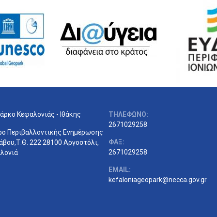
άρκο Κεφαλονιάς - Ιθάκης
ΤΗΛΕΦΩΝΟ:
2671029258
ρο Περιβαλλοντικής Ενημέρωσης
ΦΑΞ:
άβου,Τ.Θ. 222 28100 Αργοστόλι,
2671029258
λονιά
EMAIL:
kefaloniageopark@necca.gov.gr