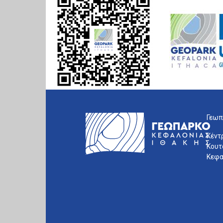
Γεωπ
Κέντ
Κουτ
Κεφα