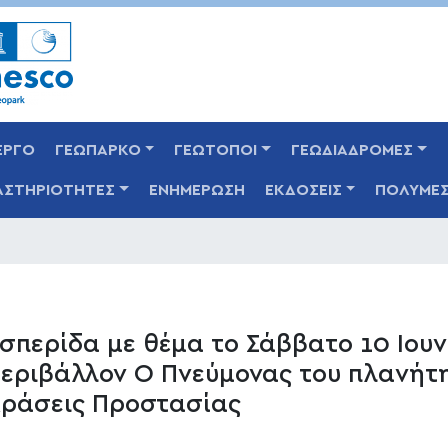
Παράκαμψη
προς
το
κυρίως
περιεχόμενο
ΕΡΓΟ
ΓΕΩΠΑΡΚΟ
ΓΕΩΤΟΠΟΙ
ΓΕΩΔΙΑΔΡΟΜΕΣ
ΑΣΤΗΡΙΟΤΗΤΕΣ
ΕΝΗΜΕΡΩΣΗ
ΕΚΔΟΣΕΙΣ
ΠΟΛΥΜΕ
σπερίδα με θέμα το Σάββατο 10 Ιουν
εριβάλλον Ο Πνεύμονας του πλανήτη
ράσεις Προστασίας