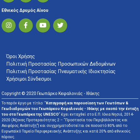
Εθνικός Δρυμός Αίνου
FOOTER MENU
Όροι Χρήσης
Πολιτική Προστασίας Προσωπικών Δεδομένων
Πολιτική Προστασίας Πνευματικής Ιδιοκτησίας
Χρήσιμοι Σύνδεσμοι
Copyright © 2020 Γεωπάρκο Κεφαλονιάς - Ιθάκης
Το παρόν έργο με τίτλο: “
Καταγραφή και παρουσίαση των Γεωτόπων &
Γεωδιαδρομών του Γεωπάρκου Κεφαλονιάς - Ιθάκης με σκοπό την ένταξη
του στα Γεωπάρκα της UNESCO
” έχει ενταχθεί στο Ε.Π. Ιόνια Νησιά, 2014-
2020 (Άξονας Προτεραιότητας 2 – “Προστασία του Περιβάλλοντος και
Αειφόρος Ανάπτυξη”) και συγχρηματοδοτείται σε ποσοστό 80% από το
Ευρωπαϊκό Ταμείο Περιφερειακής Ανάπτυξης και κατά 20% από εθνικούς
πόρους.