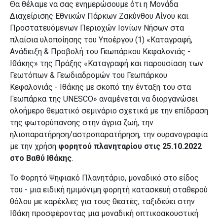
Θα θέλαμε να σας ενημερώσουμε ότι η Μονάδα
Διαχείρισης Εθνικών Πάρκων Ζακύνθου Αίνου και
Προστατευόμενων Περιοχών Ιονίων Νήσων στα
πλαίσια υλοποίησης του Υποέργου (1) «Καταγραφή,
Ανάδειξη & Προβολή του Γεωπάρκου Κεφαλονιάς -
Ιθάκης» της Πράξης «Καταγραφή και παρουσίαση των
Γεωτόπων & Γεωδιαδρομών του Γεωπάρκου
Κεφαλονιάς - Ιθάκης με σκοπό την ένταξη του στα
Γεωπάρκα της UNESCO» αναμένεται να διοργανώσει
ολοήμερο θεματικό σεμινάριο σχετικά με την επίδραση
της φωτορύπανσης στην άγρια ζωή, την
ηλιοπαρατήρηση/αστροπαρατήρηση, την ουρανογραφία
με την χρήση
φορητού πλανηταρίου στις 25.10.2022
στο Βαθύ Ιθάκης
.
Το Φορητό Ψηφιακό Πλανητάριο, μοναδικό στο είδος
του - μια ειδική ημιμόνιμη φορητή κατασκευή σταθερού
θόλου με καρέκλες για τους θεατές, ταξιδεύει στην
Ιθάκη προσφέροντας μια μοναδική οπτικοακουστική