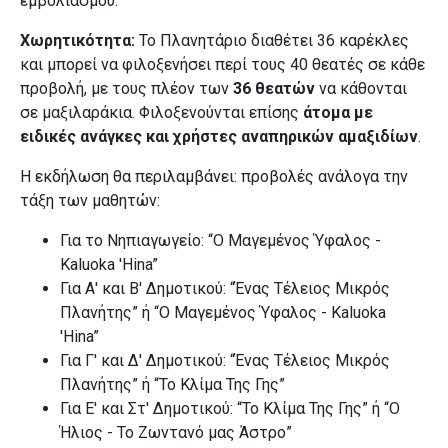
εμβολιασμού.
Χωρητικότητα:
Το Πλανητάριο διαθέτει 36 καρέκλες
και μπορεί να φιλοξενήσει περί τους 40 θεατές σε κάθε
προβολή, με τους πλέον των
36 θεατών
να κάθονται
σε μαξιλαράκια. Φιλοξενούνται επίσης
άτομα με
ειδικές ανάγκες και χρήστες αναπηρικών αμαξιδίων
.
Η εκδήλωση θα περιλαμβάνει: προβολές ανάλογα την
τάξη των μαθητών:
Για το Νηπιαγωγείο: “Ο Μαγεμένος Ύφαλος -
Kaluoka 'Hina”
Για Α' και Β' Δημοτικού: “Ένας Τέλειος Μικρός
Πλανήτης” ή “Ο Μαγεμένος Ύφαλος - Kaluoka
'Hina”
Για Γ' και Δ' Δημοτικού: “Ένας Τέλειος Μικρός
Πλανήτης” ή “Το Κλίμα Της Γης”
Για Ε' και Στ' Δημοτικού: “Το Κλίμα Της Γης” ή “Ο
Ήλιος - Το Ζωντανό μας Άστρο”