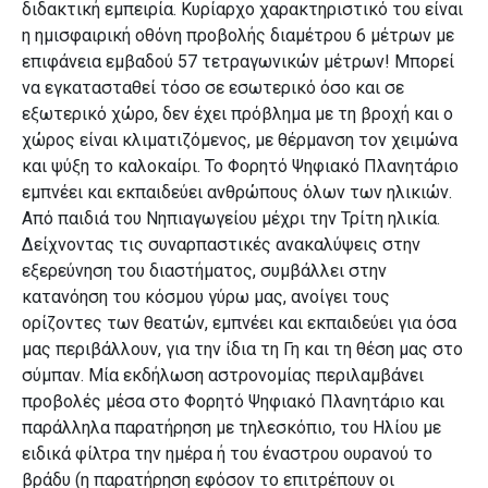
διδακτική εμπειρία. Κυρίαρχο χαρακτηριστικό του είναι
η ημισφαιρική οθόνη προβολής διαμέτρου 6 μέτρων με
επιφάνεια εμβαδού 57 τετραγωνικών μέτρων! Μπορεί
να εγκατασταθεί τόσο σε εσωτερικό όσο και σε
εξωτερικό χώρο, δεν έχει πρόβλημα με τη βροχή και ο
χώρος είναι κλιματιζόμενος, με θέρμανση τον χειμώνα
και ψύξη το καλοκαίρι. Το Φορητό Ψηφιακό Πλανητάριο
εμπνέει και εκπαιδεύει ανθρώπους όλων των ηλικιών.
Από παιδιά του Νηπιαγωγείου μέχρι την Τρίτη ηλικία.
Δείχνοντας τις συναρπαστικές ανακαλύψεις στην
εξερεύνηση του διαστήματος, συμβάλλει στην
κατανόηση του κόσμου γύρω μας, ανοίγει τους
ορίζοντες των θεατών, εμπνέει και εκπαιδεύει για όσα
μας περιβάλλουν, για την ίδια τη Γη και τη θέση μας στο
σύμπαν. Μία εκδήλωση αστρονομίας περιλαμβάνει
προβολές μέσα στο Φορητό Ψηφιακό Πλανητάριο και
παράλληλα παρατήρηση με τηλεσκόπιο, του Ηλίου με
ειδικά φίλτρα την ημέρα ή του έναστρου ουρανού το
βράδυ (η παρατήρηση εφόσον το επιτρέπουν οι