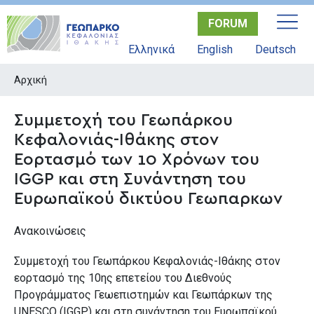
Παράκαμψη
FORUM
προς
το
Ελληνικά
English
Deutsch
κυρίως
περιεχόμενο
Αρχική
Συμμετοχή του Γεωπάρκου
Κεφαλονιάς-Ιθάκης στον
Εορτασμό των 10 Χρόνων του
IGGP και στη Συνάντηση του
Ευρωπαϊκού δικτύου Γεωπαρκων
Ανακοινώσεις
Συμμετοχή του Γεωπάρκου Κεφαλονιάς-Ιθάκης στον
εορτασμό της 10ης επετείου του Διεθνούς
Προγράμματος Γεωεπιστημών και Γεωπάρκων της
UNESCO (IGGP) και στη συνάντηση του Ευρωπαϊκού